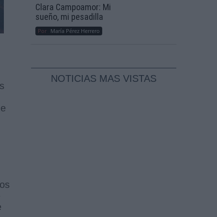
Clara Campoamor: Mi
sueño, mi pesadilla
Por
María Pérez Herrero
NOTICIAS MAS VISTAS
s
de
los
e
e