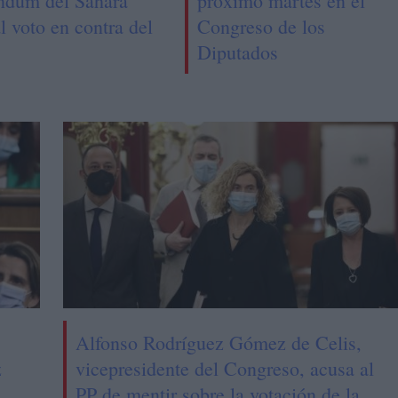
éndum del Sáhara
próximo martes en el
l voto en contra del
Congreso de los
Diputados
Alfonso Rodríguez Gómez de Celis,
z
vicepresidente del Congreso, acusa al
PP de mentir sobre la votación de la