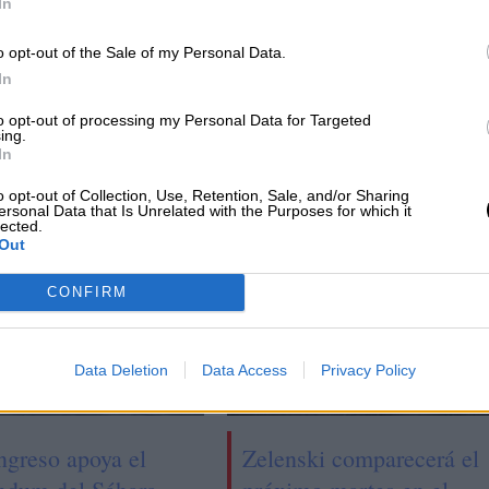
In
o opt-out of the Sale of my Personal Data.
tiga
El Congreso aprueba la tramitación de la
In
ley para abolir el proxenetismo
to opt-out of processing my Personal Data for Targeted
ing.
In
o opt-out of Collection, Use, Retention, Sale, and/or Sharing
ersonal Data that Is Unrelated with the Purposes for which it
lected.
Out
CONFIRM
Data Deletion
Data Access
Privacy Policy
ngreso apoya el
Zelenski comparecerá el