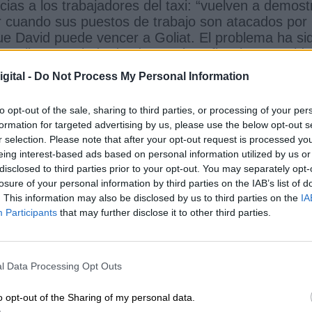
ias a los trabajadores del taxi: “vuelven a demost
r cuando sus puestos de trabajo son atacados por 
ue David puede vencer a Goliat. El problema ha si
opolio controlado desde paraísos fiscales. Ha sido
poder de acuerdo, hasta con el demonio si hace
gital -
Do Not Process My Personal Information
gente trabajadora”.
to opt-out of the sale, sharing to third parties, or processing of your per
formation for targeted advertising by us, please use the below opt-out s
r selection. Please note that after your opt-out request is processed y
eing interest-based ads based on personal information utilized by us or
CIAS RELACIONADAS
disclosed to third parties prior to your opt-out. You may separately opt-
losure of your personal information by third parties on the IAB’s list of
. This information may also be disclosed by us to third parties on the
IA
Participants
that may further disclose it to other third parties.
l Data Processing Opt Outs
o opt-out of the Sharing of my personal data.