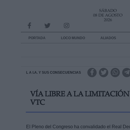
SÁBADO
INFORMACION SOBRE LA PROTECCIÓN DE TUS DATOS
08 DE AGOSTO
2026
Responsable:
Finalidad:
PORTADA
LOCO MUNDO
ALIADOS
Datos tratados:
Legitimación:
Destinatarios:
L A I.A. Y SUS CONSECUENCIAS
Derechos:
VÍA LIBRE A LA LIMITACIÓ
link
VTC
Información adicional
link
El Pleno del Congreso ha convalidado el Real Dec