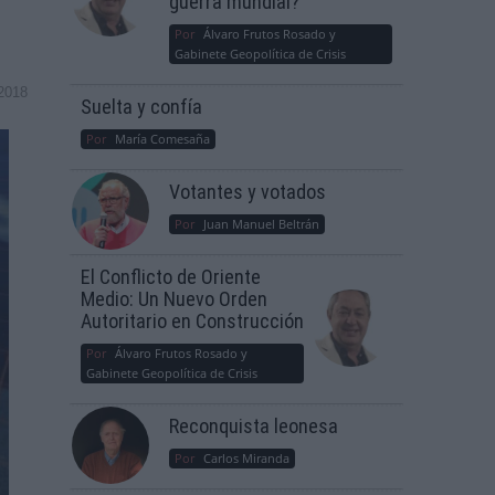
guerra mundial?
Por
Álvaro Frutos Rosado y
Gabinete Geopolítica de Crisis
2018
Suelta y confía
Por
María Comesaña
Votantes y votados
Por
Juan Manuel Beltrán
El Conflicto de Oriente
Medio: Un Nuevo Orden
Autoritario en Construcción
Por
Álvaro Frutos Rosado y
Gabinete Geopolítica de Crisis
Reconquista leonesa
Por
Carlos Miranda