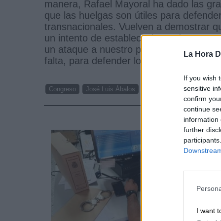
manera, Rafael Mayoral ha dado las grac
que las huelgas son útiles para defende
transnacionales. Vuelven a demostrar q
un intento de establecimiento de un mon
un ataque a nuestro país. Nos vamos a 
La Hora Di
falta, para defender los intereses de la 
If you wish 
sensitive in
Congreso
José Luis Ábalos
VTC
Taxi
confirm you
continue se
NOTI
information 
further disc
participants
Downstream 
Persona
I want t