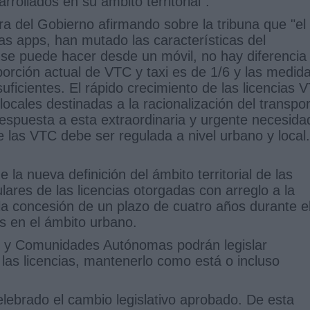
rollados en su ámbito territorial”.
ra del Gobierno afirmando sobre la tribuna que "el
as apps, han mutado las características del
 se puede hacer desde un móvil, no hay diferencia
porción actual de VTC y taxi es de 1/6 y las medid
uficientes. El rápido crecimiento de las licencias 
locales destinadas a la racionalización del transpo
 respuesta a esta extraordinaria y urgente necesida
de las VTC debe ser regulada a nivel urbano y local.
la nueva definición del ámbito territorial de las
lares de las licencias otorgadas con arreglo a la
la concesión de un plazo de cuatro años durante e
s en el ámbito urbano.
s y Comunidades Autónomas podrán legislar
las licencias, mantenerlo como está o incluso
ebrado el cambio legislativo aprobado. De esta