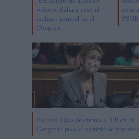
"elementos de acuerdo"
refer
sobre el Sáhara pese al
pese a
rechazo general en el
PSOE
Congreso
Yolanda Díaz desmonta al PP en el
Congreso pese al cambio de portavo