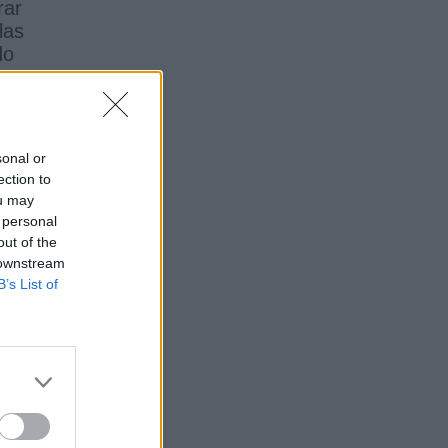
rar
las
do
sonal or
ection to
ou may
 personal
out of the
 downstream
B’s List of