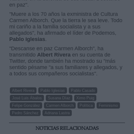
en paz".
"Muere a los 70 años la exministra de Cultura
Carmen Alborch. Que la tierra le sea leve. Todo
mi cariño a la familia socialista y a sus
allegados", ha afirmado el líder de Podemos,
Pablo Iglesias
.
"Descanse en paz Carmen Alborch", ha
transmitido
Albert Rivera
en su cuenta de
Twitter, donde también ha mostrado su "más
sentido pésame "a sus familiares y allegados, y
a todos sus compañeros socialistas".
Albert Rivera
Pablo Iglesias
Pablo Casado
José Luis Ábalos
Susana Díaz
Ximo Puig
Felipe González
Carmen Alborch
Política
Feminismo
Pedro Sánchez
Adriana Lastra
NOTICIAS RELACIONADAS