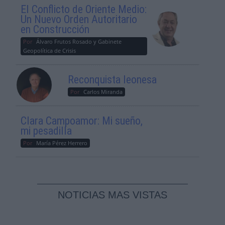
El Conflicto de Oriente Medio:
Un Nuevo Orden Autoritario
en Construcción
Por
Álvaro Frutos Rosado y Gabinete
Geopolítica de Crisis
Reconquista leonesa
Por
Carlos Miranda
Clara Campoamor: Mi sueño,
mi pesadilla
Por
María Pérez Herrero
NOTICIAS MAS VISTAS