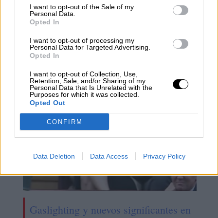
I want to opt-out of the Sale of my
Personal Data.
Opted In
I want to opt-out of processing my
Personal Data for Targeted Advertising.
Las políticas de vivienda en la nueva
Opted In
legislatura
I want to opt-out of Collection, Use,
Retention, Sale, and/or Sharing of my
Personal Data that Is Unrelated with the
Purposes for which it was collected.
Opted Out
CONFIRM
Data Deletion
Data Access
Privacy Policy
Gaslighting y nuevos significantes en