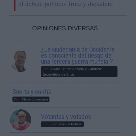
el debate político: fruta y dictadura
OPINIONES DIVERSAS
¿La ciudadanía de Occidente
es consciente del riesgo de
una tercera guerra mundial?
Por
Álvaro Frutos Rosado y Gabinete
Geopolítica de Crisis
Suelta y confía
Por
María Comesaña
Votantes y votados
Por
Juan Manuel Beltrán