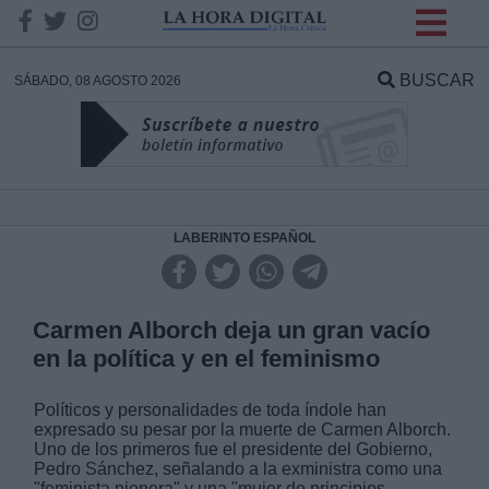
INFORMACION SOBRE LA
PROTECCIÓN DE TUS
BUSCAR
SÁBADO, 08 AGOSTO 2026
DATOS
Responsable:
Finalidad:
LABERINTO ESPAÑOL
Datos tratados:
Carmen Alborch deja un gran vacío
en la política y en el feminismo
Legitimación:
Políticos y personalidades de toda índole han
expresado su pesar
por la muerte de Carmen Alborch
.
Destinatarios:
Uno de los primeros fue el presidente del Gobierno,
Pedro Sánchez, señalando a la exministra como una
"feminista pionera" y una "mujer de principios