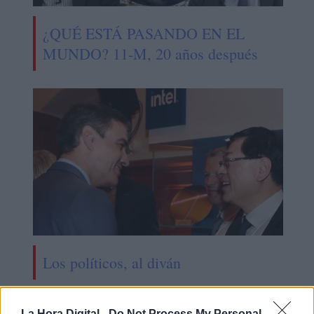
¿QUÉ ESTÁ PASANDO EN EL
MUNDO? 11-M, 20 años después
Los políticos, al diván
La Hora Digital -
Do Not Process My Personal