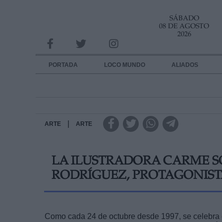
SÁBADO
INFORMACION SOBRE LA PROTECCIÓN DE TUS DATOS
08 DE AGOSTO
2026
Responsable:
Finalidad:
PORTADA
LOCO MUNDO
ALIADOS
Datos tratados:
Legitimación:
Destinatarios:
|
ARTE
ARTE
Derechos:
LA ILUSTRADORA CARME S
link
RODRÍGUEZ, PROTAGONISTA
Información adicional
link
Como cada 24 de octubre desde 1997, se celebra e