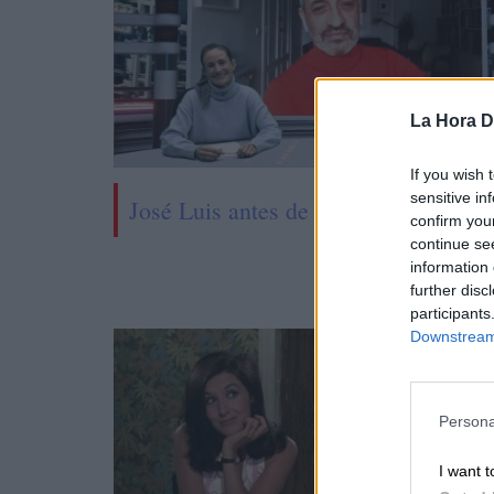
La Hora Di
If you wish 
sensitive in
José Luis antes de López Vázquez
confirm you
continue se
information 
further disc
participants
Downstream 
Persona
I want t