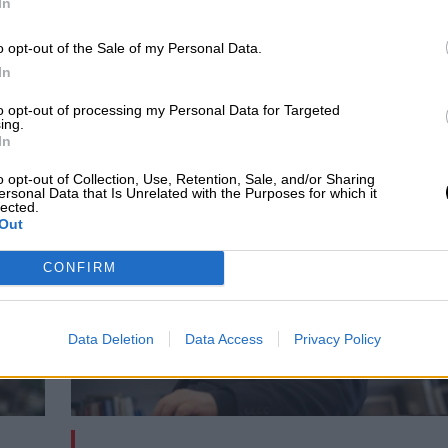
In
o opt-out of the Sale of my Personal Data.
In
lícula Buena, La
Se abre el plazo de
to opt-out of processing my Personal Data for Targeted
 La Mala
adhesión de empresas al
ing.
In
Bono Cultural Joven
o opt-out of Collection, Use, Retention, Sale, and/or Sharing
ersonal Data that Is Unrelated with the Purposes for which it
lected.
Out
CONFIRM
Data Deletion
Data Access
Privacy Policy