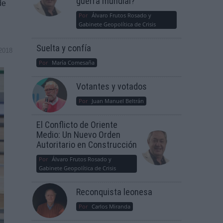
guerra mundial?
de
Por
Álvaro Frutos Rosado y
Gabinete Geopolítica de Crisis
Suelta y confía
2018
Por
María Comesaña
Votantes y votados
Por
Juan Manuel Beltrán
El Conflicto de Oriente
Medio: Un Nuevo Orden
Autoritario en Construcción
Por
Álvaro Frutos Rosado y
Gabinete Geopolítica de Crisis
Reconquista leonesa
Por
Carlos Miranda