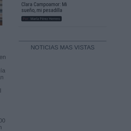
Clara Campoamor: Mi
sueño, mi pesadilla
Por
María Pérez Herrero
NOTICIAS MAS VISTAS
 en
día
án
l
000
n