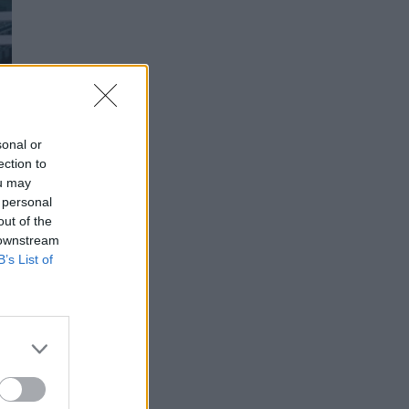
sonal or
ection to
ou may
 personal
out of the
 downstream
B’s List of