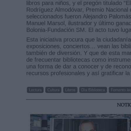
libros para niños, y el pregón titulado “E
Rodríguez Almodóvar, Premio Nacional de l
seleccionados fueron Alejandro Palomás,
Manuel Marsol, ilustrador y último ganad
Bolonia-Fundación SM. El acto tuvo luga
Esta iniciativa procura que la ciudadanía
exposiciones, conciertos… vean las bibl
también de diversión. Y que de esta mane
de frecuentar bibliotecas como instrum
una forma de dar a conocer y de reconoce
recursos profesionales y así gratificar la 
Lectura
Cultura
Libros
Día Biblioteca
Fomento lec
NOTI