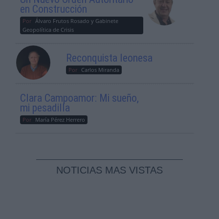
en Construcción
Por
Álvaro Frutos Rosado y Gabinete
Geopolítica de Crisis
Reconquista leonesa
Por
Carlos Miranda
Clara Campoamor: Mi sueño,
mi pesadilla
Por
María Pérez Herrero
NOTICIAS MAS VISTAS