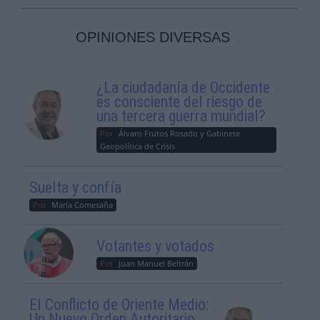
OPINIONES DIVERSAS
¿La ciudadanía de Occidente
es consciente del riesgo de
una tercera guerra mundial?
Por
Álvaro Frutos Rosado y Gabinete
Geopolítica de Crisis
Suelta y confía
Por
María Comesaña
Votantes y votados
Por
Juan Manuel Beltrán
El Conflicto de Oriente Medio:
Un Nuevo Orden Autoritario