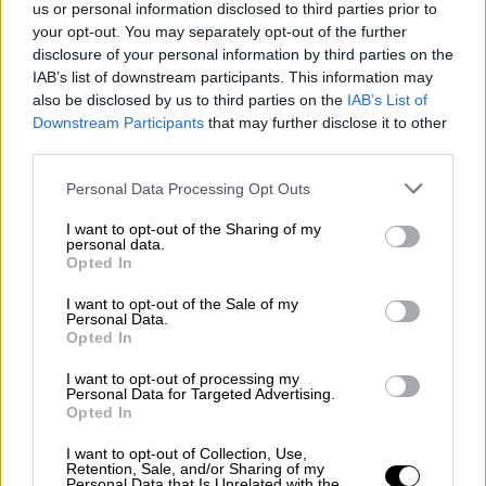
información en la geopolítica
us or personal information disclosed to third parties prior to
your opt-out. You may separately opt-out of the further
disclosure of your personal information by third parties on the
IAB’s list of downstream participants. This information may
also be disclosed by us to third parties on the
IAB’s List of
Downstream Participants
that may further disclose it to other
third parties.
Personal Data Processing Opt Outs
I want to opt-out of the Sharing of my
personal data.
Opted In
I want to opt-out of the Sale of my
Personal Data.
El compromiso de Eugenio Nasarre
Opted In
con Europa
I want to opt-out of processing my
Personal Data for Targeted Advertising.
Opted In
I want to opt-out of Collection, Use,
Retention, Sale, and/or Sharing of my
Personal Data that Is Unrelated with the