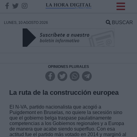
INFORMACION SOBRE LA
PROTECCIÓN DE TUS
BUSCAR
LUNES, 10 AGOSTO 2026
DATOS
Responsable:
Finalidad:
OPINIONES PLURALES
Datos tratados:
La ruta de la construcción europea
El N-VA, partido nacionalista que acogió a
Legitimación:
Puigdemont en Bruselas, no quiere la secesión sino
que el gobierno belga traspase paulatinamente
competencias a los Gobiernos regionales y a Europa
Destinatarios:
de manera que acabe siendo superfluo. Con esa
actitud fue el partido más votado en 2014 y marginó al