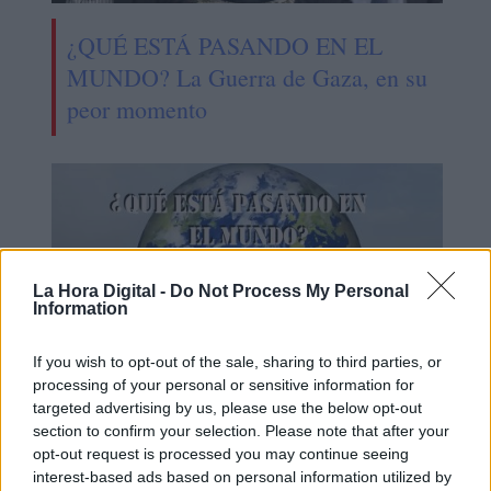
¿QUÉ ESTÁ PASANDO EN EL
MUNDO? La Guerra de Gaza, en su
peor momento
La Hora Digital -
Do Not Process My Personal
Information
If you wish to opt-out of the sale, sharing to third parties, or
processing of your personal or sensitive information for
targeted advertising by us, please use the below opt-out
¿QUÉ ESTÁ PASANDO EN EL
section to confirm your selection. Please note that after your
opt-out request is processed you may continue seeing
MUNDO? Cómo influye la
interest-based ads based on personal information utilized by