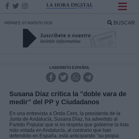
INFORMACION SOBRE LA
PROTECCIÓN DE TUS
BUSCAR
VIERNES, 07 AGOSTO 2026
DATOS
Responsable:
Finalidad:
LABERINTO ESPAÑOL
Datos tratados:
Susana Díaz critica la "doble vara de
medir" del PP y Ciudadanos
Legitimación:
En una entrevista a Onda Cero, la presidenta de la
Junta de Andalucía, Susana Díaz, ha advertido al
Partido Popular que si no respeta que gobierne la lista
Destinatarios:
más votada en Andalucía, al contrario que han
defendido en España, está anticipando "su propia