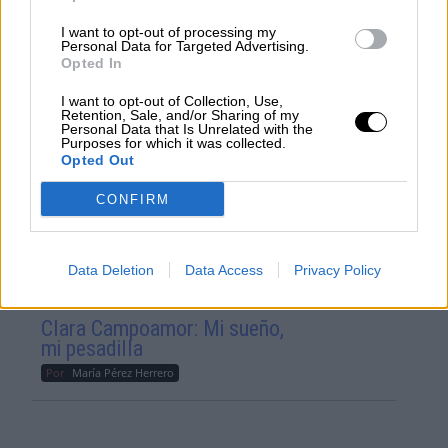
Votantes y votados
I want to opt-out of processing my
Personal Data for Targeted Advertising.
Por
Juan Manuel Beltrán
Opted In
I want to opt-out of Collection, Use,
El Conflicto de Oriente Medio:
Retention, Sale, and/or Sharing of my
Un Nuevo Orden Autoritario
Personal Data that Is Unrelated with the
en Construcción
Purposes for which it was collected.
Opted Out
Por
Álvaro Frutos Rosado y Gabinete
Geopolítica de Crisis
CONFIRM
Reconquista leonesa
Data Deletion
Data Access
Privacy Policy
Por
Carlos Miranda
Clara Campoamor: Mi sueño,
mi pesadilla
Por
María Pérez Herrero