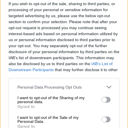
If you wish to opt-out of the sale, sharing to third parties, or
processing of your personal or sensitive information for
Sánchez anuncia una ampliación de
targeted advertising by us, please use the below opt-out
100 euros para los estudiantes que
section to confirm your selection. Please note that after your
ostentan becas
opt-out request is processed you may continue seeing
interest-based ads based on personal information utilized by
us or personal information disclosed to third parties prior to
your opt-out. You may separately opt-out of the further
OPINIONES DIVERSAS
disclosure of your personal information by third parties on the
IAB’s list of downstream participants. This information may
also be disclosed by us to third parties on the
IAB’s List of
Downstream Participants
that may further disclose it to other
¿La ciudadanía de Occidente
third parties.
es consciente del riesgo de
una tercera guerra mundial?
Personal Data Processing Opt Outs
Por
Álvaro Frutos Rosado y Gabinete
Geopolítica de Crisis
I want to opt-out of the Sharing of my
personal data.
Opted In
Suelta y confía
I want to opt-out of the Sale of my
Por
María Comesaña
Personal Data.
Opted In