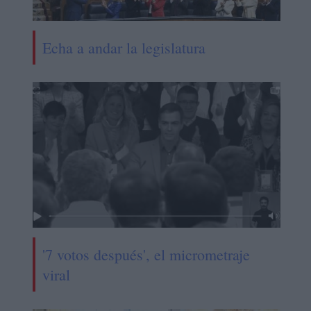
Echa a andar la legislatura
'7 votos después', el micrometraje
viral