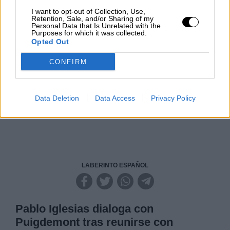
Por
Carlos Miranda
I want to opt-out of Collection, Use,
Retention, Sale, and/or Sharing of my
Personal Data that Is Unrelated with the
Clara Campoamor: Mi sueño,
Purposes for which it was collected.
mi pesadilla
Opted Out
Por
María Pérez Herrero
CONFIRM
Data Deletion
Data Access
Privacy Policy
NOTICIAS MAS VISTAS
LABERINTO ESPAÑOL
Pablo Iglesias dialoga con
Puigdemont tras reunirse con