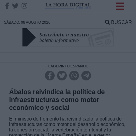
INFORMACION SOBRE LA
PROTECCIÓN DE TUS
BUSCAR
SÁBADO, 08 AGOSTO 2026
DATOS
Responsable:
Finalidad:
LABERINTO ESPAÑOL
Datos tratados:
Ábalos reivindica la política de
infraestructuras como motor
económico y social
Legitimación:
El ministro de Fomento ha reivindicado la política de
infraestructuras como motor del desarrollo económico,
Destinatarios:
la cohesión social, la vertebración territorial y la
proyección de la "Marca España" en el exterior