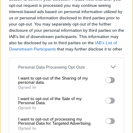
es consciente del riesgo de
opt-out request is processed you may continue seeing
una tercera guerra mundial?
interest-based ads based on personal information utilized by
Por
Álvaro Frutos Rosado y Gabinete
us or personal information disclosed to third parties prior to
Geopolítica de Crisis
your opt-out. You may separately opt-out of the further
disclosure of your personal information by third parties on the
Suelta y confía
IAB’s list of downstream participants. This information may
also be disclosed by us to third parties on the
IAB’s List of
Por
María Comesaña
Downstream Participants
that may further disclose it to other
third parties.
Votantes y votados
Personal Data Processing Opt Outs
Por
Juan Manuel Beltrán
I want to opt-out of the Sharing of my
personal data.
El Conflicto de Oriente Medio:
Opted In
Un Nuevo Orden Autoritario
en Construcción
I want to opt-out of the Sale of my
Personal Data.
Por
Álvaro Frutos Rosado y Gabinete
Opted In
Geopolítica de Crisis
I want to opt-out of processing my
Personal Data for Targeted Advertising.
Reconquista leonesa
Opted In