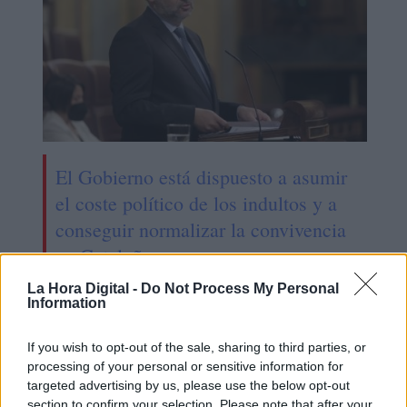
El Gobierno está dispuesto a asumir
el coste político de los indultos y a
conseguir normalizar la convivencia
en Cataluña
La Hora Digital -
Do Not Process My Personal
Information
OPINIONES DIVERSAS
If you wish to opt-out of the sale, sharing to third parties, or
processing of your personal or sensitive information for
targeted advertising by us, please use the below opt-out
¿La ciudadanía de Occidente
section to confirm your selection. Please note that after your