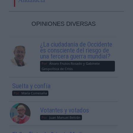
OPINIONES DIVERSAS
¿La ciudadanía de Occidente
es consciente del riesgo de
una tercera guerra mundial?
Por
Álvaro Frutos Rosado y Gabinete
Geopolítica de Crisis
Suelta y confía
Por
María Comesaña
Votantes y votados
Por
Juan Manuel Beltrán