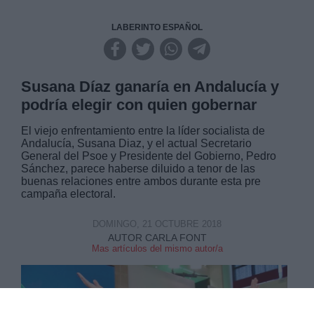
LABERINTO ESPAÑOL
Susana Díaz ganaría en Andalucía y
podría elegir con quien gobernar
El viejo enfrentamiento entre la líder socialista de
Andalucía, Susana Diaz, y el actual Secretario
General del Psoe y Presidente del Gobierno, Pedro
Sánchez, parece haberse diluido a tenor de las
buenas relaciones entre ambos durante esta pre
campaña electoral.
DOMINGO, 21 OCTUBRE 2018
AUTOR CARLA FONT
Mas artículos del mismo autor/a