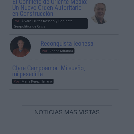
El Conflicto de Oriente Medio:
Un Nuevo Orden Autoritario
en Construcción
Por
Álvaro Frutos Rosado y Gabinete
Geopolítica de Crisis
Reconquista leonesa
Por
Carlos Miranda
Clara Campoamor: Mi sueño,
mi pesadilla
Por
María Pérez Herrero
NOTICIAS MAS VISTAS