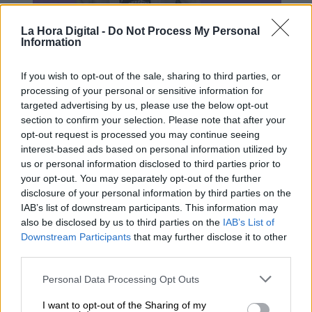
La Hora Digital -
Do Not Process My Personal
Information
Podemos e Izquierda Unida no
asisten a los actos de la OTAN
If you wish to opt-out of the sale, sharing to third parties, or
processing of your personal or sensitive information for
targeted advertising by us, please use the below opt-out
section to confirm your selection. Please note that after your
opt-out request is processed you may continue seeing
interest-based ads based on personal information utilized by
us or personal information disclosed to third parties prior to
your opt-out. You may separately opt-out of the further
disclosure of your personal information by third parties on the
IAB’s list of downstream participants. This information may
also be disclosed by us to third parties on the
IAB’s List of
Downstream Participants
that may further disclose it to other
third parties.
Unidas Podemos se mueve con
Personal Data Processing Opt Outs
prudencia ante el `Sumar´de Díaz
I want to opt-out of the Sharing of my