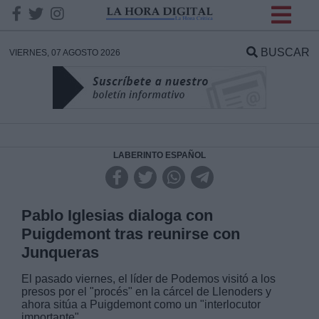
INFORMACION SOBRE LA
PROTECCIÓN DE TUS
BUSCAR
VIERNES, 07 AGOSTO 2026
DATOS
Responsable:
Finalidad:
LABERINTO ESPAÑOL
Datos tratados:
Pablo Iglesias dialoga con
Puigdemont tras reunirse con
Junqueras
Legitimación:
El pasado viernes, el líder de Podemos visitó a los
presos por el "procés" en la cárcel de Llenoders y
Destinatarios:
ahora sitúa a Puigdemont como un "interlocutor
importante"