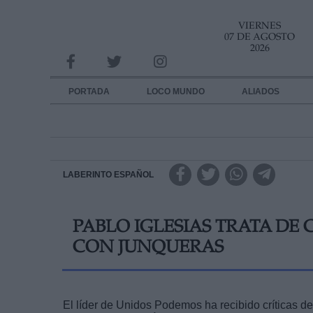
VIERNES
INFORMACION SOBRE LA PROTECCIÓN DE TUS DATOS
07 DE AGOSTO
2026
Responsable:
Finalidad:
PORTADA
LOCO MUNDO
ALIADOS
Datos tratados:
Legitimación:
Destinatarios:
LABERINTO ESPAÑOL
Derechos:
PABLO IGLESIAS TRATA DE
link
CON JUNQUERAS
Información adicional
link
El líder de Unidos Podemos ha recibido críticas de