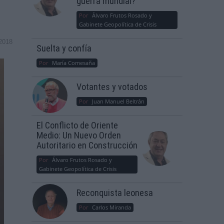
guerra mundial?
Por
Álvaro Frutos Rosado y
Gabinete Geopolítica de Crisis
2018
Suelta y confía
Por
María Comesaña
Votantes y votados
Por
Juan Manuel Beltrán
El Conflicto de Oriente
Medio: Un Nuevo Orden
Autoritario en Construcción
Por
Álvaro Frutos Rosado y
Gabinete Geopolítica de Crisis
Reconquista leonesa
Por
Carlos Miranda