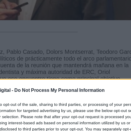
íaz, Pablo Casado, Dolors Montserrat, Teodoro Gar
líticos de prácticamente todo el arco parlamentari
 cuenta de la reunión que mantendrá mañana en la
ndentista y máxima autoridad de ERC, Oriol
e ese encuentro tiene como principal objetivo
les del que será el Presupuesto General del Estad
gital -
Do Not Process My Personal Information
odemos hace pocas fechas.
l apoyo de otras fuerzas políticas para que pueda
to opt-out of the sale, sharing to third parties, or processing of your per
r hecho que Iglesias tratará de convencer a
formation for targeted advertising by us, please use the below opt-out s
 los nuevos presupuestos.
r selection. Please note that after your opt-out request is processed y
eing interest-based ads based on personal information utilized by us or
s comparable a la que Zapatero tuvo con Otegi, “se
disclosed to third parties prior to your opt-out. You may separately opt-