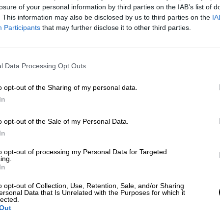
 Iglesias con el señor Junqueras a lo que parece 
losure of your personal information by third parties on the IAB’s list of
egi. El Gobierno no debería de callar porque al fi
. This information may also be disclosed by us to third parties on the
IA
ñade que “no es bueno” que los ciudadanos de un p
Participants
that may further disclose it to other third parties.
 la cárcel.
star sobreactuando y de haber pasado de querer d
apel de vicepresidente del Gobierno.
l Data Processing Opt Outs
ra el líder de Unidos Podemos. A través de Twitter
o opt-out of the Sharing of my personal data.
nar” a Junqueras para que dé el sí a las cuentas de
In
ciones en los pasillos del Congreso para ‘calmar’ 
o opt-out of the Sale of my Personal Data.
 Borrell quien anoche dio por seguro que los parti
In
 los Presupuestos para decirle que debe “moderar
to opt-out of processing my Personal Data for Targeted
ing.
witter no vamos a conseguir salir de la situación
In
o opt-out of Collection, Use, Retention, Sale, and/or Sharing
ersonal Data that Is Unrelated with the Purposes for which it
lected.
9
Zapatero
Gabriel Rufián
Pablo Iglesias
Teodoro García
Otegi
Out