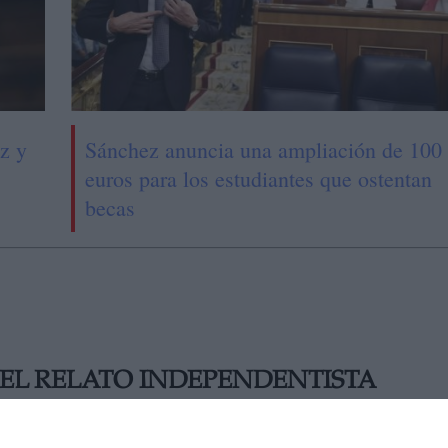
z y
Sánchez anuncia una ampliación de 100
euros para los estudiantes que ostentan
becas
 EL RELATO INDEPENDENTISTA