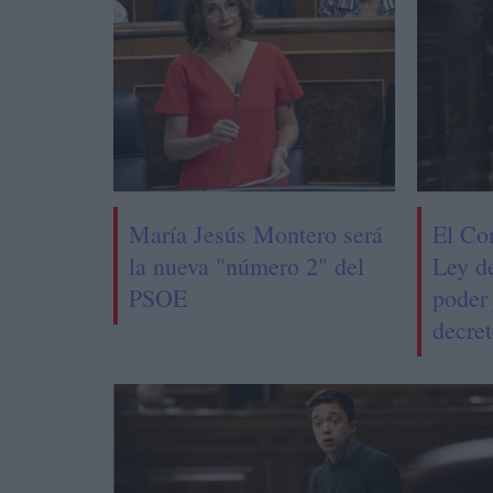
María Jesús Montero será
El Co
la nueva "número 2" del
Ley d
PSOE
poder 
decret