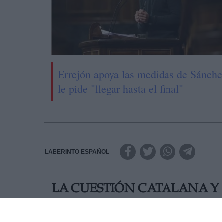
Errejón apoya las medidas de Sánche
le pide "llegar hasta el final"
LABERINTO ESPAÑOL
LA CUESTIÓN CATALANA Y
AUTOR JUAN ANDRÉS SEGURA