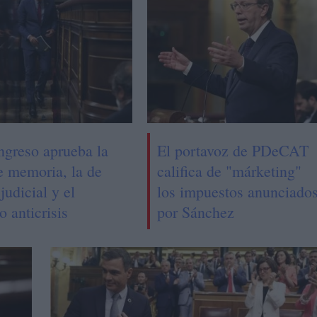
ngreso aprueba la
El portavoz de PDeCAT
e memoria, la de
califica de "márketing"
judicial y el
los impuestos anunciado
o anticrisis
por Sánchez