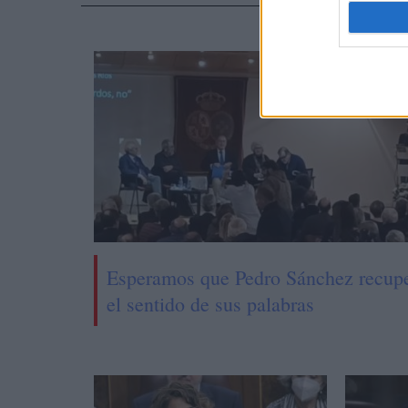
NOTI
Esperamos que Pedro Sánchez recup
el sentido de sus palabras