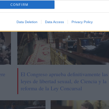
CONFIRM
CIAS RELACIONADAS
Data Deletion
Data Access
Privacy Policy
ere
El Congreso aprueba definitivamente las
leyes de libertad sexual, de Ciencia y la
reforma de la Ley Concursal