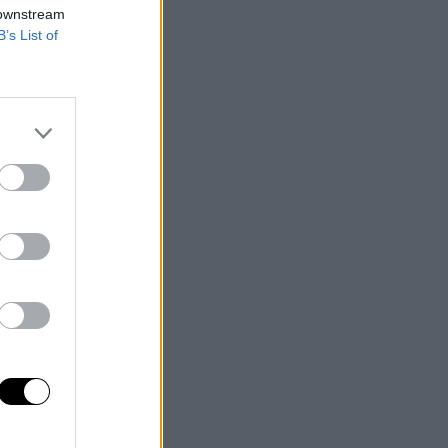
ser
 downstream
nal
B’s List of
aís
ar
los
dos
 su