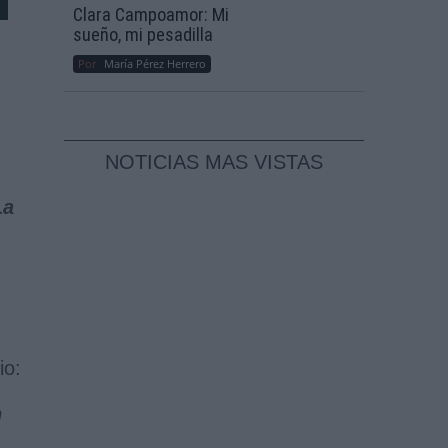
Clara Campoamor: Mi
sueño, mi pesadilla
Por
María Pérez Herrero
NOTICIAS MAS VISTAS
La
io:
n