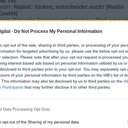
BB 24)
isión:
Rabiat: türken, entscheidet euch!
(Radio
 GmbH)
sión (Mención Especial del Jurado):
¿Qué pasa c
gital -
Do Not Process My Personal Information
to opt-out of the sale, sharing to third parties, or processing of your per
formation for targeted advertising by us, please use the below opt-out s
CIAS RELACIONADAS
r selection. Please note that after your opt-out request is processed y
eing interest-based ads based on personal information utilized by us or
disclosed to third parties prior to your opt-out. You may separately opt-
losure of your personal information by third parties on the IAB’s list of
. This information may also be disclosed by us to third parties on the
IA
Participants
that may further disclose it to other third parties.
l Data Processing Opt Outs
o opt-out of the Sharing of my personal data.