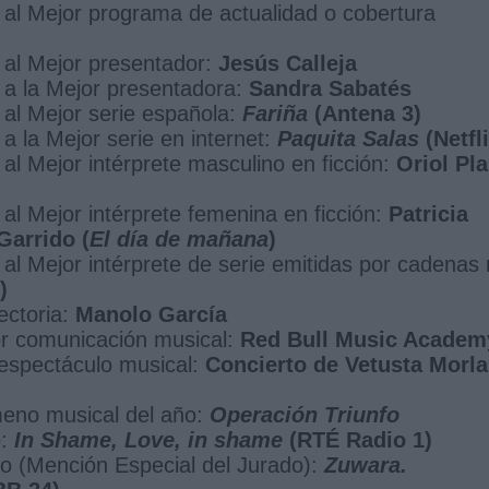
 al Mejor programa de actualidad o cobertura
 al Mejor presentador:
Jesús Calleja
 a la Mejor presentadora:
Sandra Sabatés
al Mejor serie española:
Fariña
(Antena 3)
a la Mejor serie en internet:
Paquita Salas
(Netfli
al Mejor intérprete masculino en ficción:
Oriol Pla
al Mejor intérprete femenina en ficción:
Patricia
Garrido (
El día de mañana
)
al Mejor intérprete de serie emitidas por cadenas
)
ectoria:
Manolo García
or comunicación musical:
Red Bull Music Academ
espectáculo musical:
Concierto de Vetusta Morla
eno musical del año:
Operación Triunfo
o:
In Shame, Love, in shame
(RTÉ Radio 1)
o (Mención Especial del Jurado):
Zuwara.