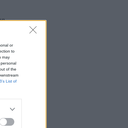
on
sonal or
ection to
ou may
 personal
out of the
 downstream
B’s List of