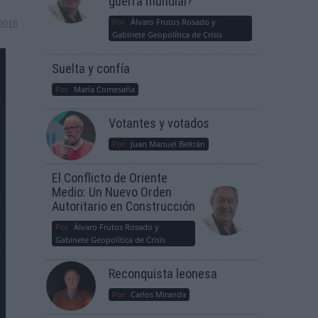
guerra mundial?
Por
Álvaro Frutos Rosado y
2018
Gabinete Geopolítica de Crisis
Suelta y confía
Por
María Comesaña
Votantes y votados
Por
Juan Manuel Beltrán
El Conflicto de Oriente
Medio: Un Nuevo Orden
Autoritario en Construcción
Por
Álvaro Frutos Rosado y
Gabinete Geopolítica de Crisis
Reconquista leonesa
Por
Carlos Miranda