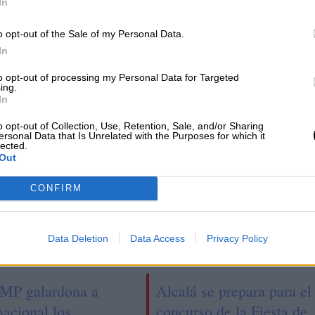
In
e
El Congreso del PSOE acoge los
o opt-out of the Sale of my Personal Data.
premios Manuel Marín, con Hidalgo y
In
Calviño como grandes protagonistas
to opt-out of processing my Personal Data for Targeted
ing.
In
o opt-out of Collection, Use, Retention, Sale, and/or Sharing
ersonal Data that Is Unrelated with the Purposes for which it
lected.
Out
CONFIRM
Data Deletion
Data Access
Privacy Policy
MP galardona a
Alcalá se prepara para el
nacional los
concurso de la Fiesta de