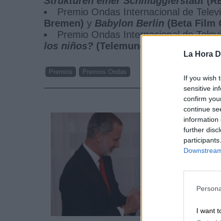
Strukturen einer Schmugglerstadt
(R
Premio Ondas Internacional de Telev
Bremen)
y
Babylon Berlin
(Beta Film
Premio Ondas Internacional de Televi
los niños?
(Telemundo)
La Hora Di
Premios
Premios Ondas
If you wish 
sensitive in
NOTI
confirm you
continue se
information 
further disc
participants
Downstream 
Persona
I want t