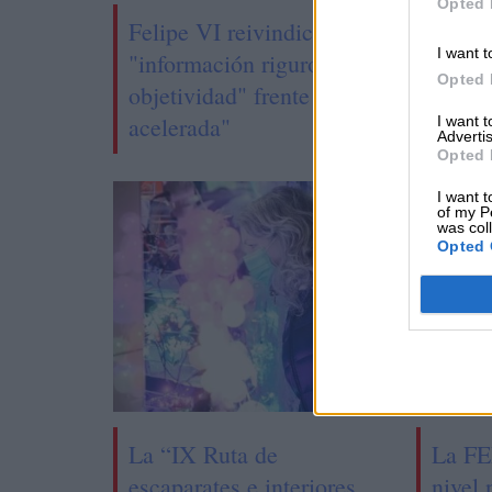
Opted 
Felipe VI reivindica un periodismo d
I want t
"información rigurosa y mayor
Opted 
objetividad" frente a una "inmediatez
acelerada"
I want 
Advertis
Opted 
I want t
of my P
was col
Opted 
La “IX Ruta de
La FE
escaparates e interiores
nivel 