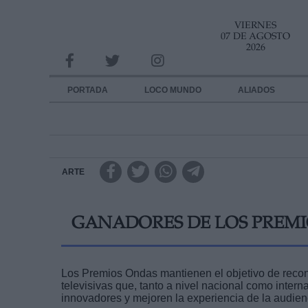
VIERNES
INFORMACION SOBRE LA PROTECCIÓN DE TUS DATOS
07 DE AGOSTO
2026
Responsable:
Finalidad:
PORTADA
LOCO MUNDO
ALIADOS
Datos tratados:
Legitimación:
Destinatarios:
ARTE
Derechos:
GANADORES DE LOS PREMI
link
Información adicional
link
Los Premios Ondas mantienen el objetivo de recon
televisivas que, tanto a nivel nacional como inter
innovadores y mejoren la experiencia de la audien