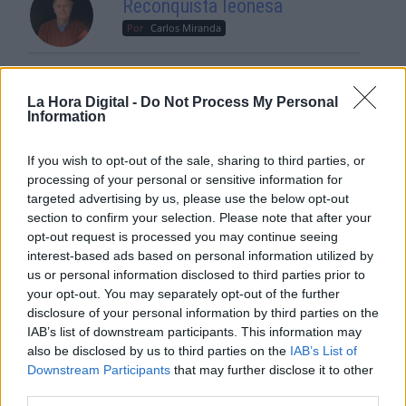
Reconquista leonesa
Por
Carlos Miranda
Clara Campoamor: Mi sueño,
mi pesadilla
La Hora Digital -
Do Not Process My Personal
Information
Por
María Pérez Herrero
If you wish to opt-out of the sale, sharing to third parties, or
processing of your personal or sensitive information for
targeted advertising by us, please use the below opt-out
NOTICIAS MAS VISTAS
section to confirm your selection. Please note that after your
opt-out request is processed you may continue seeing
interest-based ads based on personal information utilized by
us or personal information disclosed to third parties prior to
your opt-out. You may separately opt-out of the further
disclosure of your personal information by third parties on the
OPINIONES PLURALES
IAB’s list of downstream participants. This information may
also be disclosed by us to third parties on the
IAB’s List of
Downstream Participants
that may further disclose it to other
Conectividad como base de la
third parties.