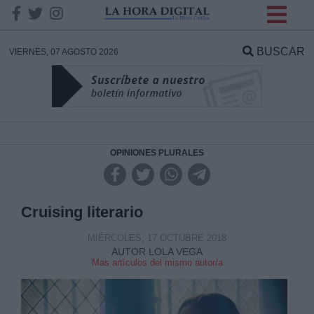
INFORMACION SOBRE LA
PROTECCIÓN DE TUS
BUSCAR
VIERNES, 07 AGOSTO 2026
DATOS
Responsable:
Finalidad:
OPINIONES PLURALES
Datos tratados:
Cruising literario
MIÉRCOLES, 17 OCTUBRE 2018
AUTOR LOLA VEGA
Legitimación:
Mas artículos del mismo autor/a
Destinatarios: