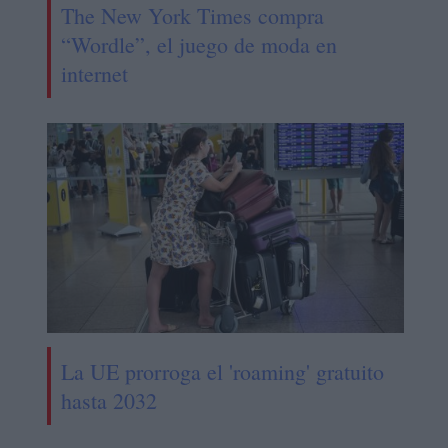
The New York Times compra
“Wordle”, el juego de moda en
internet
La UE prorroga el 'roaming' gratuito
hasta 2032