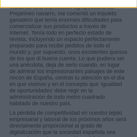
Visitando una explotación agropecuaria del
Prepirineo navarro, me comentó un inquieto
ganadero que tenía enormes dificultades para
comercializar sus productos a través de
Internet. Tenía todo en perfecto estado de
revista, incluyendo un espacio perfectamente
preparado para recibir pedidos de todo el
mundo y, por supuesto, unos excelentes quesos
de los que di buena cuenta. Lo que pudiera ser
una anécdota, deja de serlo cuando, en lugar
de admirar los impresionantes paisajes de este
rincón de España, centras tu atención en el día
en que vivimos y en el concepto que ‘igualdad
de oportunidades’ debe regir en la
administración de todo metro cuadrado
habitado de nuestro país.
La pérdida de competitividad en nuestro tejido
empresarial y laboral de los próximos años será
directamente proporcional al grado de
digitalización que la sociedad española sea