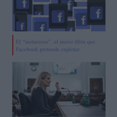
El “metaverso”, el nuevo filón que
Facebook pretende explotar