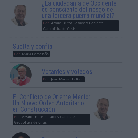
¿La ciudadanía de Occidente
es consciente del riesgo de
una tercera guerra mundial?
Por
Álvaro Frutos Rosado y Gabinete
Geopolítica de Crisis
Suelta y confía
Por
María Comesaña
Votantes y votados
Por
Juan Manuel Beltrán
El Conflicto de Oriente Medio:
Un Nuevo Orden Autoritario
en Construcción
Por
Álvaro Frutos Rosado y Gabinete
Geopolítica de Crisis