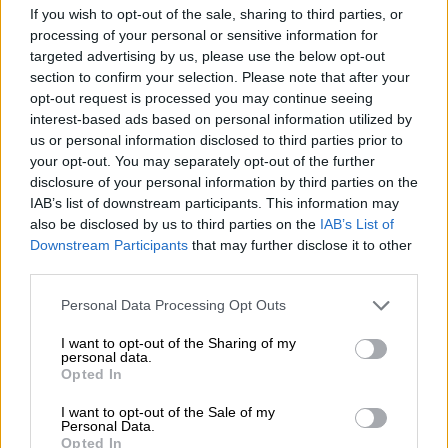
If you wish to opt-out of the sale, sharing to third parties, or
processing of your personal or sensitive information for
Votantes y votados
targeted advertising by us, please use the below opt-out
section to confirm your selection. Please note that after your
Por
Juan Manuel Beltrán
opt-out request is processed you may continue seeing
interest-based ads based on personal information utilized by
El Conflicto de Oriente Medio:
us or personal information disclosed to third parties prior to
Un Nuevo Orden Autoritario
your opt-out. You may separately opt-out of the further
en Construcción
disclosure of your personal information by third parties on the
Por
Álvaro Frutos Rosado y Gabinete
IAB’s list of downstream participants. This information may
Geopolítica de Crisis
also be disclosed by us to third parties on the
IAB’s List of
Downstream Participants
that may further disclose it to other
third parties.
Reconquista leonesa
Por
Carlos Miranda
Personal Data Processing Opt Outs
I want to opt-out of the Sharing of my
Clara Campoamor: Mi sueño,
personal data.
Opted In
mi pesadilla
Por
María Pérez Herrero
I want to opt-out of the Sale of my
Personal Data.
Opted In