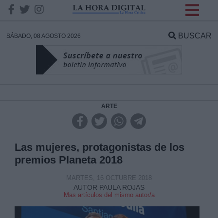
INFORMACION SOBRE LA
PROTECCIÓN DE TUS
BUSCAR
SÁBADO, 08 AGOSTO 2026
DATOS
Responsable:
Finalidad:
ARTE
Datos tratados:
Las mujeres, protagonistas de los
premios Planeta 2018
Legitimación:
MARTES, 16 OCTUBRE 2018
AUTOR PAULA ROJAS
Mas artículos del mismo autor/a
Destinatarios: