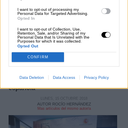
I want to opt-out of processing my
Personal Data for Targeted Advertising.
NOTICIAS MAS VISTAS
Opted In
I want to opt-out of Collection, Use,
Retention, Sale, and/or Sharing of my
Personal Data that Is Unrelated with the
Purposes for which it was collected.
Opted Out
ARTE
CONFIRM
La ministra de Justicia inaugura una
Data Deletion
Data Access
Privacy Policy
exposición dedicada a la bandera
española
LUNES, 15 OCTUBRE 2018
AUTOR ROCÍO HERNÁNDEZ
Mas artículos del mismo autor/a