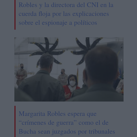
Robles y la directora del CNI en la
cuerda floja por las explicaciones
sobre el espionaje a políticos
Margarita Robles espera que
“crímenes de guerra” como el de
Bucha sean juzgados por tribunales