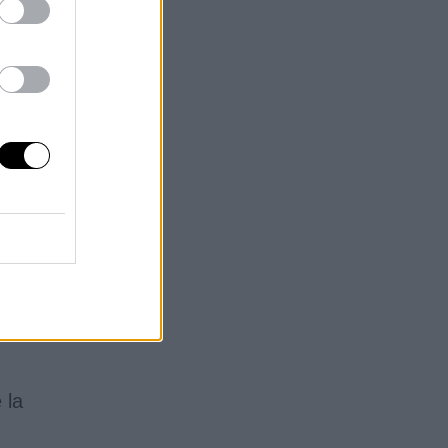
n
r
s
 la