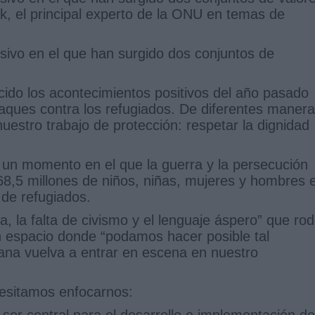
rk, el principal experto de la ONU en temas de
ivo en el que han surgido dos conjuntos de
ucido los acontecimientos positivos del año pasado
taques contra los refugiados. De diferentes manera
uestro trabajo de protección: respetar la dignidad
 un momento en el que la guerra y la persecución
68,5 millones de niños, niñas, mujeres y hombres 
 de refugiados.
a, la falta de civismo y el lenguaje áspero” que ro
un espacio donde “podamos hacer posible tal
ana vuelva a entrar en escena en nuestro
cesitamos enfocarnos:
 ser central para el desarrollo e implementación de