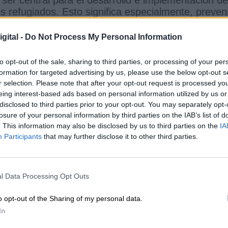
os refugiados. Esto significa especialmente, preven
 quién es un refugiado. Significa recordar que el
 estaba destinado a ser completo e inclusivo.
gital -
Do Not Process My Personal Information
esitamos reconocer que cuando permitimos la
to opt-out of the sale, sharing to third parties, or processing of your per
s del incumplimiento de estas leyes, sentamos el
formation for targeted advertising by us, please use the below opt-out s
 nosotros”.
r selection. Please note that after your opt-out request is processed y
 por la dignidad debe ser el antídoto contra la
eing interest-based ads based on personal information utilized by us or
a violencia tuvieron su origen en reducir a
disclosed to third parties prior to your opt-out. You may separately opt-
rísticas, que “denigran y deshumanizan, desafiand
losure of your personal information by third parties on the IAB’s list of
nas”.
. This information may also be disclosed by us to third parties on the
IA
Participants
that may further disclose it to other third parties.
rnos a la xenofobia, el racismo, el nativismo y el
miedo, la ira y la ansiedad dentro de las
o para desviar la responsabilidad” y “como un
l Data Processing Opt Outs
e la democracia liberal”. “En última instancia, esto
ros”.
o opt-out of the Sharing of my personal data.
dad debe estar en el centro del derecho a una
In
ividuos no son objetos que deben ser gobernados p