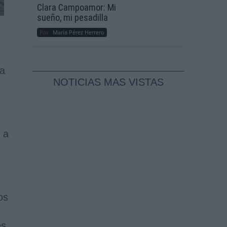
Clara Campoamor: Mi
sueño, mi pesadilla
Por
María Pérez Herrero
ra
NOTICIAS MAS VISTAS
 a
os
es