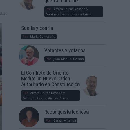
guerra mundial?
Por
Álvaro Frutos Rosado y
2018
Gabinete Geopolítica de Crisis
Suelta y confía
Por
María Comesaña
Votantes y votados
Por
Juan Manuel Beltrán
El Conflicto de Oriente
Medio: Un Nuevo Orden
Autoritario en Construcción
Por
Álvaro Frutos Rosado y
Gabinete Geopolítica de Crisis
Reconquista leonesa
Por
Carlos Miranda