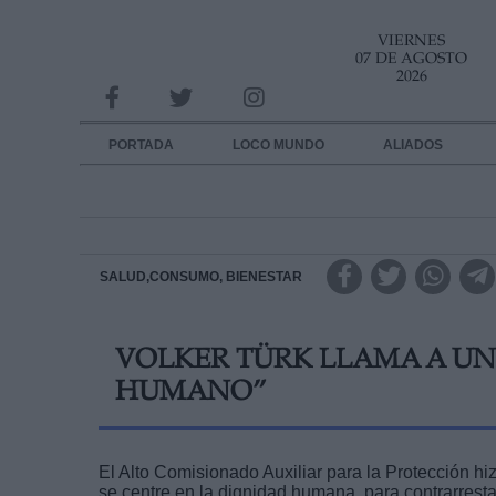
VIERNES
INFORMACION SOBRE LA PROTECCIÓN DE TUS DATOS
07 DE AGOSTO
2026
Responsable:
Finalidad:
PORTADA
LOCO MUNDO
ALIADOS
Datos tratados:
Legitimación:
Destinatarios:
SALUD,CONSUMO, BIENESTAR
Derechos:
VOLKER TÜRK LLAMA A UN
link
HUMANO”
Información adicional
link
El Alto Comisionado Auxiliar para la Protección h
se centre en la dignidad humana, para contrarresta