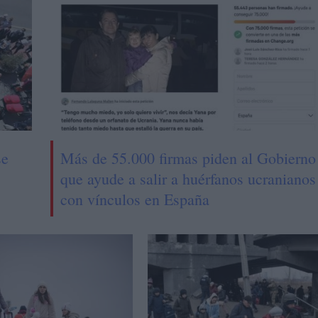
se
Más de 55.000 firmas piden al Gobierno
que ayude a salir a huérfanos ucranianos
con vínculos en España