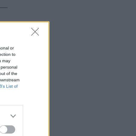
sonal or
ection to
ou may
 personal
out of the
 downstream
B’s List of