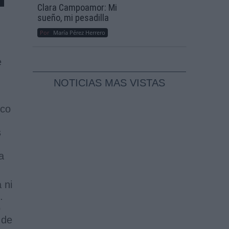
Clara Campoamor: Mi
sueño, mi pesadilla
Por
María Pérez Herrero
e
NOTICIAS MAS VISTAS
ico
s
a
 ni
.
o
 de