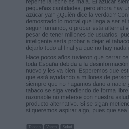
repente la leche es mala. El azúcar si
pequeñas cantidades, pero ahora hay un
azúcar ya!" ¿Quién dice la verdad? Con
demostrado lo mortal que llega a ser el 
seguir fumando, o probar esta alternat
pesar de tener millones de usuarios, pu
inteligente sería probar a dejar el tabaco
dejarlo todo al final ya que no hay nad
Hace pocos años tuvieron que cerrar cen
toda España debida a la desinformación
nuevo y les va bien. Esperemos que esto s
que está ayudando a millones de person
siempre que no hagamos daño a nadie y 
tabaco se siga vendiendo de forma libre
razonable no meterse con nuestra salud 
producto alternativo. Si se sigan metie
si queremos aspirar algo, pues que sea
Tabaco
Vapeo
Salud