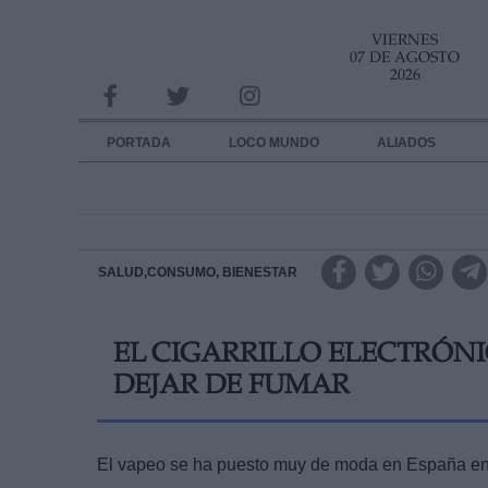
VIERNES
INFORMACION SOBRE LA PROTECCIÓN DE TUS DATOS
07 DE AGOSTO
2026
Responsable:
Finalidad:
PORTADA
LOCO MUNDO
ALIADOS
Datos tratados:
Legitimación:
Destinatarios:
SALUD,CONSUMO, BIENESTAR
Derechos:
EL CIGARRILLO ELECTRÓNI
link
DEJAR DE FUMAR
Información adicional
link
El vapeo se ha puesto muy de moda en España en 