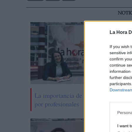
NOTI
La Hora Di
If you wish 
sensitive in
confirm you
continue se
information 
further disc
participants
Downstream 
La importancia de la Salud Mental vi
por profesionales
Persona
I want t