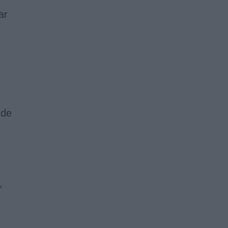
ar
 de
o
,