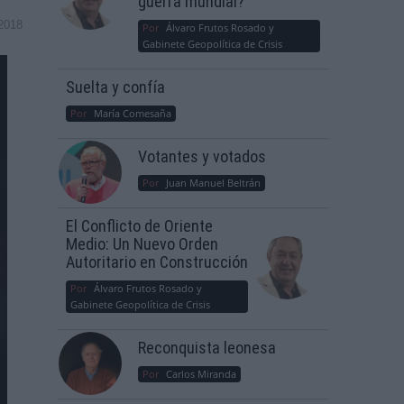
guerra mundial?
2018
Por
Álvaro Frutos Rosado y
Gabinete Geopolítica de Crisis
Suelta y confía
Por
María Comesaña
Votantes y votados
Por
Juan Manuel Beltrán
El Conflicto de Oriente
Medio: Un Nuevo Orden
Autoritario en Construcción
Por
Álvaro Frutos Rosado y
Gabinete Geopolítica de Crisis
Reconquista leonesa
Por
Carlos Miranda