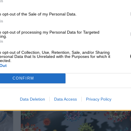
In
o opt-out of the Sale of my Personal Data.
In
to opt-out of processing my Personal Data for Targeted
ing.
In
o opt-out of Collection, Use, Retention, Sale, and/or Sharing
ersonal Data that Is Unrelated with the Purposes for which it
eva Salut", la
El Gobierno hará fijos a
lected.
Out
vía para tramitar la
más de 67.000 sanitarios
ovid por internet en
CONFIRM
uña
Data Deletion
Data Access
Privacy Policy