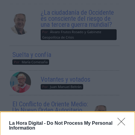
¿La ciudadanía de Occidente
es consciente del riesgo de
una tercera guerra mundial?
Por
Álvaro Frutos Rosado y Gabinete
Geopolítica de Crisis
Suelta y confía
Por
María Comesaña
Votantes y votados
Por
Juan Manuel Beltrán
El Conflicto de Oriente Medio:
Un Nuevo Orden Autoritario
en Construcción
La Hora Digital -
Do Not Process My Personal
Por
Álvaro Frutos Rosado y Gabinete
Information
Geopolítica de Crisis