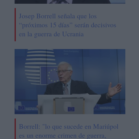
Josep Borrell señala que los
“próximos 15 días” serán decisivos
en la guerra de Ucrania
Borrell: "lo que sucede en Mariúpol
es un enorme crimen de guerra,