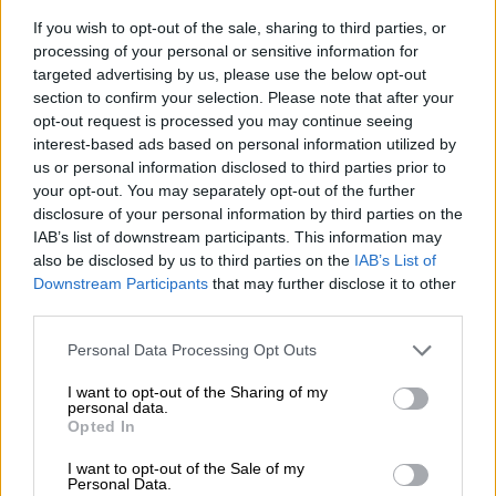
If you wish to opt-out of the sale, sharing to third parties, or
Reconquista leonesa
processing of your personal or sensitive information for
Por
Carlos Miranda
targeted advertising by us, please use the below opt-out
section to confirm your selection. Please note that after your
opt-out request is processed you may continue seeing
Clara Campoamor: Mi sueño,
interest-based ads based on personal information utilized by
mi pesadilla
us or personal information disclosed to third parties prior to
Por
María Pérez Herrero
your opt-out. You may separately opt-out of the further
disclosure of your personal information by third parties on the
IAB’s list of downstream participants. This information may
also be disclosed by us to third parties on the
IAB’s List of
Downstream Participants
that may further disclose it to other
NOTICIAS MAS VISTAS
third parties.
Personal Data Processing Opt Outs
I want to opt-out of the Sharing of my
personal data.
LABERINTO ESPAÑOL
Opted In
I want to opt-out of the Sale of my
Personal Data.