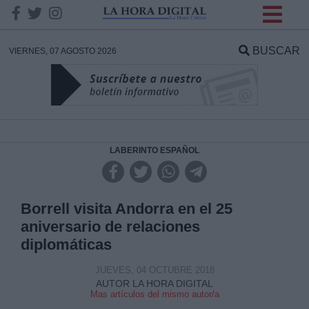
INFORMACION SOBRE LA
PROTECCIÓN DE TUS
BUSCAR
VIERNES, 07 AGOSTO 2026
DATOS
Responsable:
Finalidad:
LABERINTO ESPAÑOL
Datos tratados:
Borrell visita Andorra en el 25
aniversario de relaciones
diplomáticas
Legitimación:
JUEVES, 04 OCTUBRE 2018
Destinatarios:
AUTOR LA HORA DIGITAL
Mas artículos del mismo autor/a