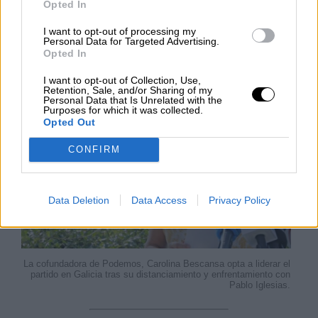
Opted In
Carolina Bescansa luchará por la
dirección de Podemos en Galicia
I want to opt-out of processing my
Personal Data for Targeted Advertising.
Opted In
JUEVES, 04 OCTUBRE 2018
AUTOR PAULA ROJAS
I want to opt-out of Collection, Use,
Mas artículos del mismo autor/a
Retention, Sale, and/or Sharing of my
Personal Data that Is Unrelated with the
Purposes for which it was collected.
Opted Out
CONFIRM
Data Deletion
Data Access
Privacy Policy
La cofundadora de Podemos, Carolina Bescansa opta a liderar el
partido en Galicia tras su distanciamiento y enfrentamiento con
Pablo Iglesias.