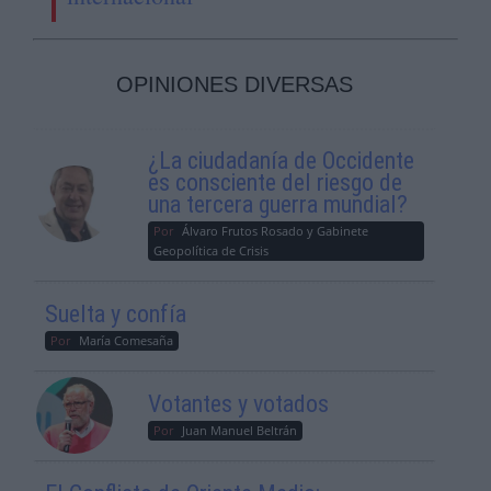
OPINIONES DIVERSAS
¿La ciudadanía de Occidente
es consciente del riesgo de
una tercera guerra mundial?
Por
Álvaro Frutos Rosado y Gabinete
Geopolítica de Crisis
Suelta y confía
Por
María Comesaña
Votantes y votados
Por
Juan Manuel Beltrán