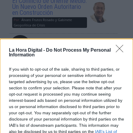
El Conflicto de Oriente Medio:
Un Nuevo Orden Autoritario
en Construcción
Por
Álvaro Frutos Rosado y Gabinete
Geopolítica de Crisis
Reconquista leonesa
Por
Carlos Miranda
La Hora Digital -
Do Not Process My Personal
Information
Clara Campoamor: Mi sueño,
If you wish to opt-out of the sale, sharing to third parties, or
mi pesadilla
processing of your personal or sensitive information for
Por
María Pérez Herrero
targeted advertising by us, please use the below opt-out
section to confirm your selection. Please note that after your
opt-out request is processed you may continue seeing
interest-based ads based on personal information utilized by
us or personal information disclosed to third parties prior to
NOTICIAS MAS VISTAS
your opt-out. You may separately opt-out of the further
disclosure of your personal information by third parties on the
IAB’s list of downstream participants. This information may
also be disclosed by us to third parties on the
IAB’s List of