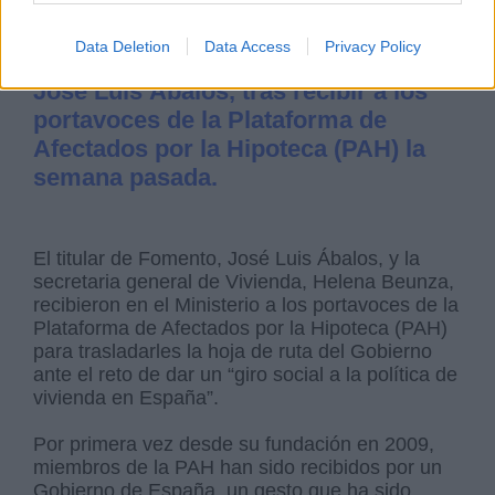
Data Deletion
Data Access
Privacy Policy
Así lo afirmó el ministro de Fomento,
José Luis Ábalos, tras recibir a los
portavoces de la Plataforma de
Afectados por la Hipoteca (PAH) la
semana pasada.
El titular de Fomento, José Luis Ábalos, y la
secretaria general de Vivienda, Helena Beunza,
recibieron en el Ministerio a los portavoces de la
Plataforma de Afectados por la Hipoteca (PAH)
para trasladarles la hoja de ruta del Gobierno
ante el reto de dar un “giro social a la política de
vivienda en España”.
Por primera vez desde su fundación en 2009,
miembros de la PAH han sido recibidos por un
Gobierno de España, un gesto que ha sido