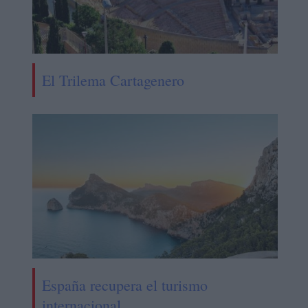
El Trilema Cartagenero
España recupera el turismo
internacional