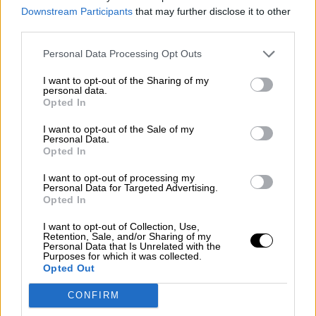
Downstream Participants
that may further disclose it to other
third parties.
LABERINTO ESPAÑOL
Personal Data Processing Opt Outs
I want to opt-out of the Sharing of my
El Gobierno quiere dar un giro social
personal data.
a la política de vivienda en España
Opted In
I want to opt-out of the Sale of my
MIÉRCOLES, 03 OCTUBRE 2018
Personal Data.
AUTOR LA HORA DIGITAL
Opted In
Mas artículos del mismo autor/a
I want to opt-out of processing my
Personal Data for Targeted Advertising.
Opted In
I want to opt-out of Collection, Use,
Retention, Sale, and/or Sharing of my
Personal Data that Is Unrelated with the
Purposes for which it was collected.
Opted Out
El ministro José Luis Ábalos recibió a los portavoces de la
CONFIRM
Plataforma de Afectados por la Hipoteca en el Ministerio de
Fomento.