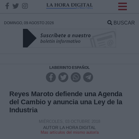
INFORMACION SOBRE LA
PROTECCIÓN DE TUS
BUSCAR
DOMINGO, 09 AGOSTO 2026
DATOS
Responsable:
Finalidad:
LABERINTO ESPAÑOL
Datos tratados:
Reyes Maroto defiende una Agenda
del Cambio y anuncia una Ley de la
Industria
Legitimación:
MIÉRCOLES, 03 OCTUBRE 2018
Destinatarios:
AUTOR LA HORA DIGITAL
Mas artículos del mismo autor/a