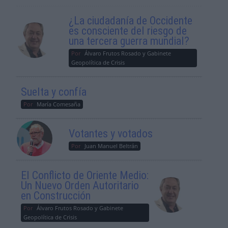
¿La ciudadanía de Occidente
es consciente del riesgo de
una tercera guerra mundial?
Por
Álvaro Frutos Rosado y Gabinete
Geopolítica de Crisis
Suelta y confía
Por
María Comesaña
Votantes y votados
Por
Juan Manuel Beltrán
El Conflicto de Oriente Medio:
Un Nuevo Orden Autoritario
en Construcción
Por
Álvaro Frutos Rosado y Gabinete
Geopolítica de Crisis