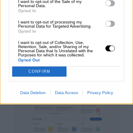
I want to opt-out of the Sale of my
Personal Data.
Opted In
I want to opt-out of processing my
Personal Data for Targeted Advertising.
Opted In
I want to opt-out of Collection, Use,
Retention, Sale, and/or Sharing of my
Ana, la próxima estrella de internet
Personal Data that Is Unrelated with the
Purposes for which it was collected.
no es de carne y hueso
Opted Out
CONFIRM
Data Deletion
Data Access
Privacy Policy