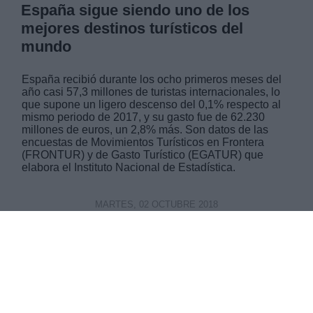
España sigue siendo uno de los
mejores destinos turísticos del
mundo
España recibió durante los ocho primeros meses del
año casi 57,3 millones de turistas internacionales, lo
que supone un ligero descenso del 0,1% respecto al
mismo periodo de 2017, y su gasto fue de 62.230
millones de euros, un 2,8% más. Son datos de las
encuestas de Movimientos Turísticos en Frontera
(FRONTUR) y de Gasto Turístico (EGATUR) que
elabora el Instituto Nacional de Estadística.
MARTES, 02 OCTUBRE 2018
AUTOR ROCÍO HERNÁNDEZ
Mas artículos del mismo autor/a