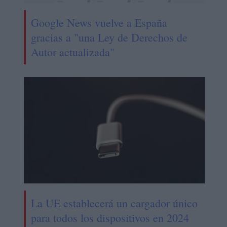
Google News vuelve a España
gracias a "una Ley de Derechos de
Autor actualizada"
La UE establecerá un cargador único
para todos los dispositivos en 2024