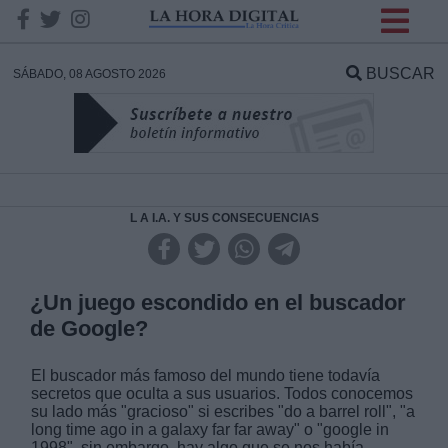
INFORMACION SOBRE LA
PROTECCIÓN DE TUS
BUSCAR
SÁBADO, 08 AGOSTO 2026
DATOS
Responsable:
Finalidad:
L A I.A. Y SUS CONSECUENCIAS
Datos tratados:
¿Un juego escondido en el buscador
de Google?
Legitimación:
El buscador más famoso del mundo tiene todavía
secretos que oculta a sus usuarios. Todos conocemos
Destinatarios:
su lado más "gracioso" si escribes "do a barrel roll", "a
long time ago in a galaxy far far away" o "google in
1998", sin embargo, hay algo que se nos había