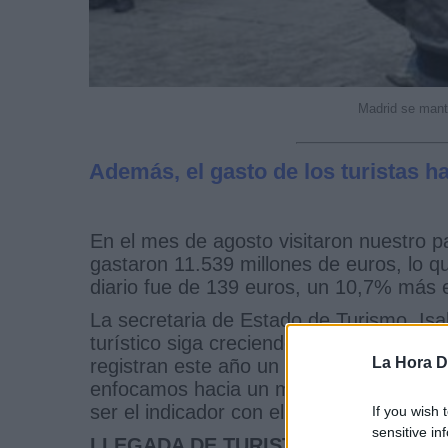
Madrid se manti
Además, el gasto de los turistas h
En el mes de agosto visitaron nuestro p
gastaron 11.539 millones de euros, lo 
diario fue de 139 euros, un 10,7% más 
La secretaria de Estado de Turismo, Isab
turístico siga creciendo incluso en aqu
La Hora Di
registran este año un menor dinamismo e
enfocamos hacia un modelo turístico de 
ser el indicador con el que midamos la f
If you wish 
sensitive in
LLEGADA DE TURISTAS