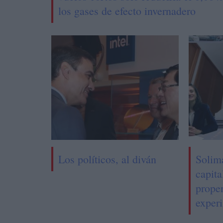
los gases de efecto invernadero
Los políticos, al diván
Solim
capita
prope
experi