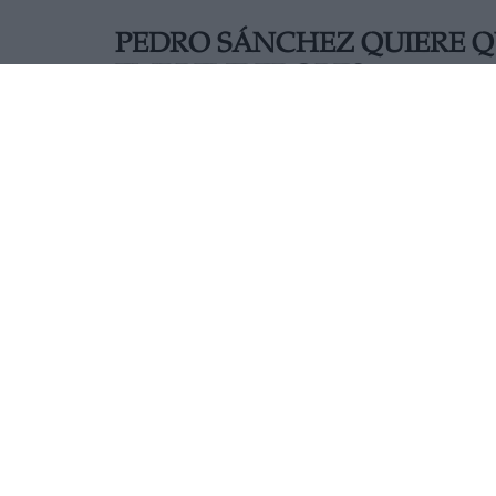
PEDRO SÁNCHEZ QUIERE QU
EMPRENDEDORES
AUTOR A.M.
Mas artículos del mismo autor/a