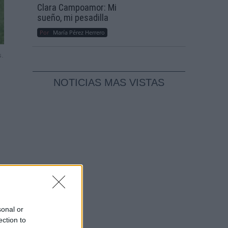
Clara Campoamor: Mi
sueño, mi pesadilla
Por
María Pérez Herrero
s.
NOTICIAS MAS VISTAS
os
ebe
sonal or
ection to