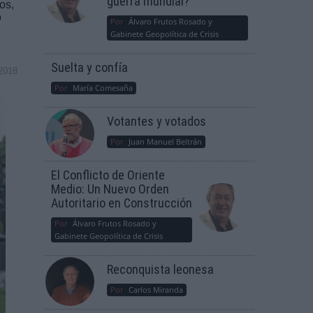
guerra mundial?
os,
o
Por
Álvaro Frutos Rosado y
Gabinete Geopolítica de Crisis
Suelta y confía
2018
Por
María Comesaña
Votantes y votados
Por
Juan Manuel Beltrán
El Conflicto de Oriente
Medio: Un Nuevo Orden
Autoritario en Construcción
Por
Álvaro Frutos Rosado y
Gabinete Geopolítica de Crisis
Reconquista leonesa
Por
Carlos Miranda