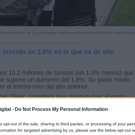
ene como uno de los principales destinos del turismo cultural en nuestro paí
a crecido un 2,8% en lo que va de año
aís 10,2 millones de turistas (un 1,9% menos) que
que supone un aumento del 1,8%. Su gasto medio
en el mismo mes del año anterior.
el Oliver, considera muy positivo que "el gasto
ellos mercados emisores como el británico que
gital -
Do Not Process My Personal Information
n la cifra de viajeros tras un 2017 excepcional. N
calidad más que de cantidad y por ello el gasto d
ortaleza de nuestro sector".
to opt-out of the sale, sharing to third parties, or processing of your per
formation for targeted advertising by us, please use the below opt-out s