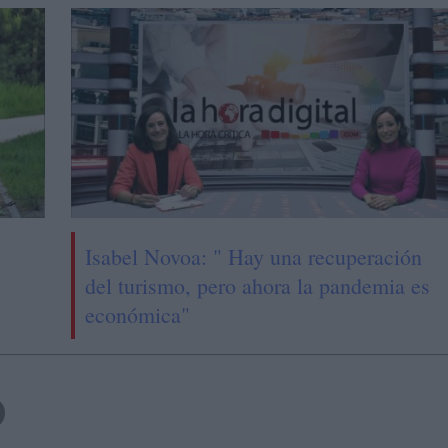
Isabel Novoa: " Hay una recuperación
del turismo, pero ahora la pandemia es
económica"