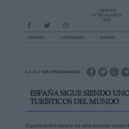
VIERNES
INFORMACION SOBRE LA PROTECCIÓN DE TUS DATOS
07 DE AGOSTO
2026
Responsable:
Finalidad:
PORTADA
LOCO MUNDO
ALIADOS
Datos tratados:
Legitimación:
Destinatarios:
L A I.A. Y SUS CONSECUENCIAS
Derechos:
ESPAÑA SIGUE SIENDO UNO
link
TURÍSTICOS DEL MUNDO
Información adicional
link
España recibió durante los ocho primeros meses del