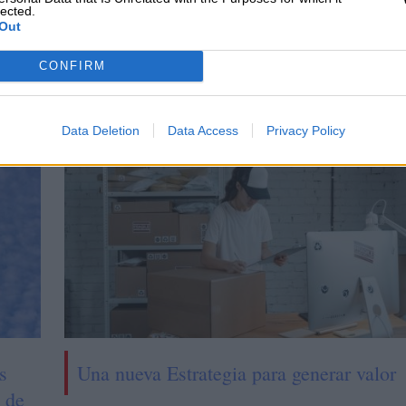
lected.
Out
CONFIRM
CIAS RELACIONADAS
Data Deletion
Data Access
Privacy Policy
s
Una nueva Estrategia para generar valor
% de