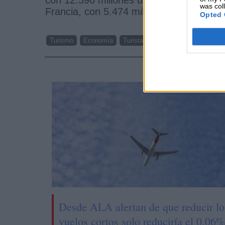
was col
Francia, con 5.474 millones (+4,7%).
Opted 
Turismo
Economía
Turistas internacionales
Frontur
NOTI
Desde ALA alertan de que reducir lo
vuelos cortos solo reduciría el 0,06