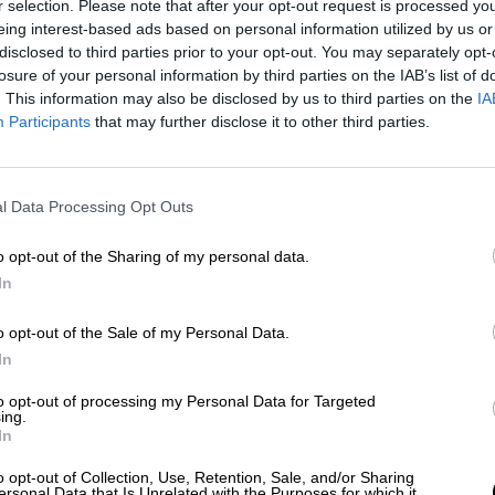
r selection. Please note that after your opt-out request is processed y
eing interest-based ads based on personal information utilized by us or
s mercados emisores fueron Reino Unido, con casi
disclosed to third parties prior to your opt-out. You may separately opt-
s, Francia, con más de 8,3 millones, y Alemania, co
losure of your personal information by third parties on the IAB’s list of
países de residencia cabe destacar los crecimiento
. This information may also be disclosed by us to third parties on the
IA
con un aumento del 8,4%, y Estados Unidos (+8,1%
Participants
that may further disclose it to other third parties.
 más visitantes internacionales recibió con más 
 casi 10,2 millones, y Canarias, con más de 9
l Data Processing Opt Outs
 de turistas internacionales aumentó en los ocho
en la Comunidad de Madrid que superó la cifra de
o opt-out of the Sharing of my personal data.
 más que en el mismo periodo de 2017.
In
o opt-out of the Sale of my Personal Data.
nomas de destino principal con mayor gasto total
In
de euros, un 1% más que en el mismo periodo de
to opt-out of processing my Personal Data for Targeted
 un incremento del 0,6%) y Baleares (con 10.975
ing.
In
o Unido es el que presenta mayor gasto acumulado
o opt-out of Collection, Use, Retention, Sale, and/or Sharing
Le siguen Alemania, con 8.107 millones (-3,4%) y
ersonal Data that Is Unrelated with the Purposes for which it