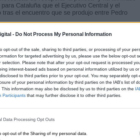
para Cataluña que el Ejecutivo Central y el
 tras el encuentro que se produjo entre Pedro
l propio ministro se reunió la semana pasada con 
gital -
Do Not Process My Personal Information
 de la Generalitat para abordar temas relacionados
ado que "la reunión fue muy satisfactoria. Y hemo
to opt-out of the sale, sharing to third parties, or processing of your per
 que no están en un proceso nacionalista más
formation for targeted advertising by us, please use the below opt-out s
r selection. Please note that after your opt-out request is processed y
eing interest-based ads based on personal information utilized by us or
disclosed to third parties prior to your opt-out. You may separately opt-
is Ábalos
losure of your personal information by third parties on the IAB’s list of
. This information may also be disclosed by us to third parties on the
IA
Participants
that may further disclose it to other third parties.
CIAS RELACIONADAS
l Data Processing Opt Outs
o opt-out of the Sharing of my personal data.