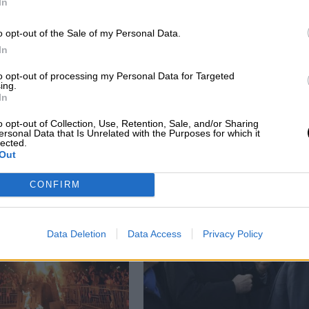
In
o opt-out of the Sale of my Personal Data.
In
to opt-out of processing my Personal Data for Targeted
ing.
s,
Carles Ruiz: "La capacidad de
In
asta
innovación es la clave para poder
o opt-out of Collection, Use, Retention, Sale, and/or Sharing
afrontar los retos del futuro"
ersonal Data that Is Unrelated with the Purposes for which it
lected.
Out
CONFIRM
Data Deletion
Data Access
Privacy Policy