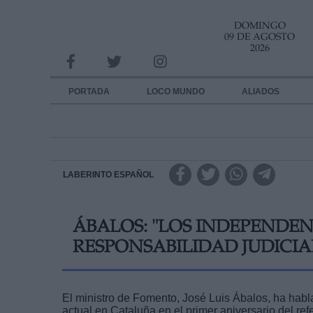
DOMINGO
INFORMACION SOBRE LA PROTECCIÓN DE TUS DATOS
09 DE AGOSTO
2026
Responsable:
Finalidad:
PORTADA
LOCO MUNDO
ALIADOS
Datos tratados:
Legitimación:
Destinatarios:
LABERINTO ESPAÑOL
Derechos:
ÁBALOS: "LOS INDEPENDEN
link
RESPONSABILIDAD JUDICIA
Información adicional
link
El ministro de Fomento, José Luis Ábalos, ha hab
actual en Cataluña en el primer aniversario del re