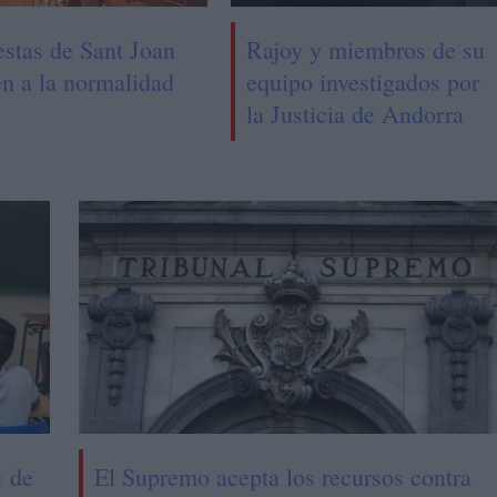
estas de Sant Joan
Rajoy y miembros de su
en a la normalidad
equipo investigados por
la Justicia de Andorra
% de
El Supremo acepta los recursos contra