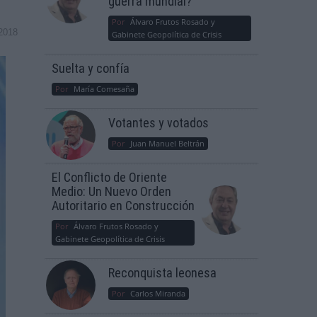
guerra mundial?
Por
Álvaro Frutos Rosado y
2018
Gabinete Geopolítica de Crisis
Suelta y confía
Por
María Comesaña
Votantes y votados
Por
Juan Manuel Beltrán
El Conflicto de Oriente
Medio: Un Nuevo Orden
Autoritario en Construcción
Por
Álvaro Frutos Rosado y
Gabinete Geopolítica de Crisis
Reconquista leonesa
Por
Carlos Miranda