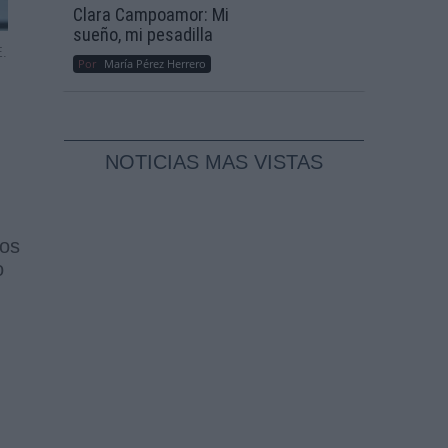
Clara Campoamor: Mi
sueño, mi pesadilla
E.
Por
María Pérez Herrero
NOTICIAS MAS VISTAS
los
o