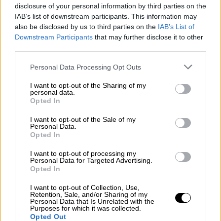
disclosure of your personal information by third parties on the
Clara Campoamor Sueño una y otra vez lo
IAB’s list of downstream participants. This information may
mismo; la ilusión y la pesadilla. Es 1 septiembre
also be disclosed by us to third parties on the
IAB’s List of
de 1931: la primera vez que una mujer toma la
Downstream Participants
that may further disclose it to other
palabra en el Congreso de los Diputados. Yo
third parties.
Clara Campoam...
26/2
2024
Personal Data Processing Opt Outs
María Rodrigo y mucho más...
I want to opt-out of the Sharing of my
Pero dicho esto continúo con mi modesta
personal data.
aportación. Mi primera aproximación a María
Opted In
Rodrigo fue cuando investigaba sobre el Lyceum
Club motivo de mi libro Ni Locas Ni Tontas un
I want to opt-out of the Sale of my
Personal Data.
club apolítico y aconf...
Opted In
4/1
2024
I want to opt-out of processing my
Una labor interminable
Personal Data for Targeted Advertising.
Opted In
María de Maeztu, la primera mujer pedagoga,
estudió en Alemania e Inglaterra, gracias a las
I want to opt-out of Collection, Use,
becas de la Junta de Ampliación de Estudios y
Retention, Sale, and/or Sharing of my
fue profesora durante dos años en el International
Personal Data that Is Unrelated with the
Purposes for which it was collected.
Scho...
Opted Out