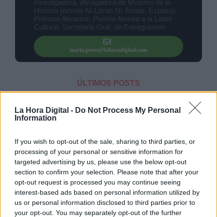
investigadora, divulgadora de Mujeres de la
Historia (novela Ni Locas Ni Tontas, Espasa).
Premios literarios, Premio Atenea a la Labor
Cultural. Secretaria Gral. de Entreguiones
maria.perez@lahoradigital.com
Derechos:
ÚLTIMOS POSTS
link
13/12
2024
Información adicional
Inteligencia Artificial: Inquietudes y
La Hora Digital -
Do Not Process My Personal
link
Information
antecedentes
Recientemente he recibido la encuesta que ACE
If you wish to opt-out of the sale, sharing to third parties, or
(Asociación Colegial de Escritores) ha remitido a
processing of your personal or sensitive information for
sus asociados para poner en común derechos y
targeted advertising by us, please use the below opt-out
actuar en defensa de tantos y tantos
section to confirm your selection. Please note that after your
"escribidores" (con to...
opt-out request is processed you may continue seeing
2/10
2024
interest-based ads based on personal information utilized by
Clara Campoamor: Mi sueño, mi
us or personal information disclosed to third parties prior to
pesadilla
your opt-out. You may separately opt-out of the further