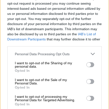
opt-out request is processed you may continue seeing
alquiler
interest-based ads based on personal information utilized by
Hace unos días, la ministra de Vivienda, Isabel
us or personal information disclosed to third parties prior to
Rodríguez, adelantaba la aprobación inminente
your opt-out. You may separately opt-out of the further
de un Real Decreto para desarrollar el artículo 3
disclosure of your personal information by third parties on the
de la Ley de Arrendamientos Urbanos (LAU). Se
IAB’s list of downstream participants. This information may
pretende p...
also be disclosed by us to third parties on the
IAB’s List of
Downstream Participants
that may further disclose it to other
21/6
2024
third parties.
Hace falta un empujón a la política de
vivienda
Personal Data Processing Opt Outs
Esta semana PSOE y PNV han presentado una
nueva Proposición de Ley para modificar la ley de
I want to opt-out of the Sharing of my
suelo y rehabilitación urbana, aprobado por el
personal data.
Opted In
real decreto legislativo 7/2015, de 30 de octubre.
Julio Rodr...
I want to opt-out of the Sale of my
Personal Data.
14/6
2024
Opted In
Soluciones para acelerar la construcción
de viviendas
I want to opt-out of processing my
Personal Data for Targeted Advertising.
El Partido Popular ha presentado recientemente
Opted In
una Proposición No de Ley en el Congreso de los