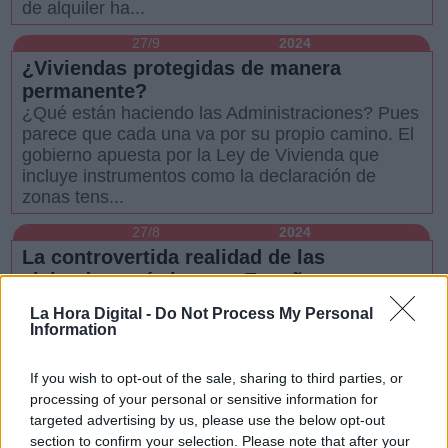
de alquiler ha...
27/9
2024
¿Viviendas protegidas de manera
permanente?
¿Qué están haciendo las Administraciones? Pues
parece que cada una va por su propio camino. El
gobierno apuesta por la Ley de Vivienda que
incluye instrumentos como la declaración de
zonas tens...
27/8
2024
La controvertida realidad de las
viviendas turísticas en España
Se asocia con frecuencia la problemática del
La Hora Digital -
Do Not Process My Personal
acceso a la vivienda con la existencia de las
Information
viviendas turísticas. La transformación de las
viviendas normales en turísticas, que son las que
If you wish to opt-out of the sale, sharing to third parties, or
se pueden al...
processing of your personal or sensitive information for
targeted advertising by us, please use the below opt-out
8/7
2024
section to confirm your selection. Please note that after your
Es necesario ordenar el mercado del