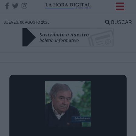
INFORMACION SOBRE LA
PROTECCIÓN DE TUS
BUSCAR
JUEVES, 06 AGOSTO 2026
DATOS
Responsable:
Finalidad:
Datos tratados:
Legitimación:
Destinatarios: