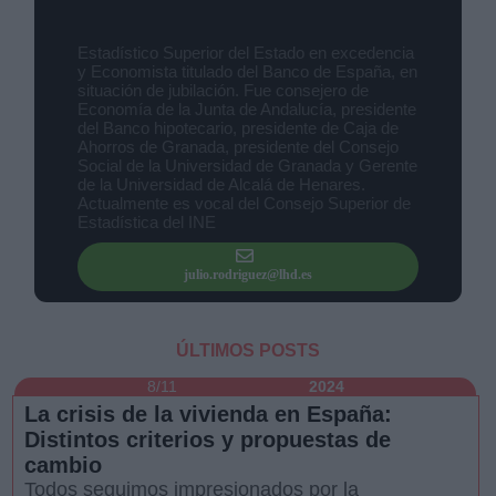
Julio Rodríguez
(21 Artículos)
Estadístico Superior del Estado en excedencia
y Economista titulado del Banco de España, en
situación de jubilación. Fue consejero de
Economía de la Junta de Andalucía, presidente
del Banco hipotecario, presidente de Caja de
Ahorros de Granada, presidente del Consejo
Derechos:
Social de la Universidad de Granada y Gerente
de la Universidad de Alcalá de Henares.
Actualmente es vocal del Consejo Superior de
link
Estadística del INE
Información adicional
link
julio.rodriguez@lhd.es
ÚLTIMOS POSTS
8/11
2024
La crisis de la vivienda en España:
Distintos criterios y propuestas de
cambio
Todos seguimos impresionados por la