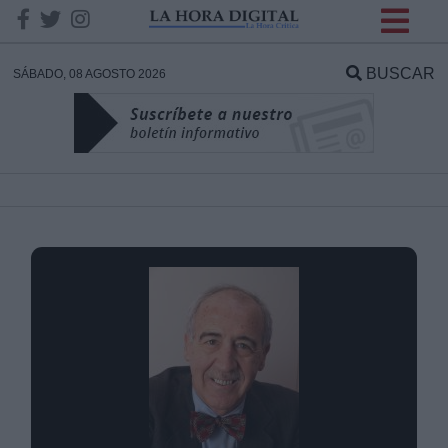
INFORMACION SOBRE LA
PROTECCIÓN DE TUS
BUSCAR
SÁBADO, 08 AGOSTO 2026
DATOS
Responsable:
Finalidad:
Datos tratados:
Legitimación:
Destinatarios: