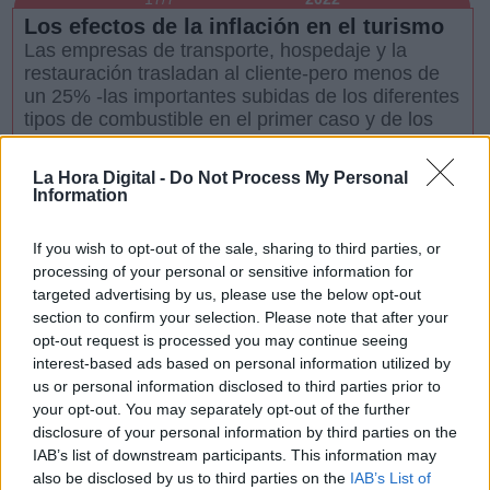
Los efectos de la inflación en el turismo
Las empresas de transporte, hospedaje y la
restauración trasladan al cliente-pero menos de
un 25% -las importantes subidas de los diferentes
tipos de combustible en el primer caso y de los
productos a...
La Hora Digital -
Do Not Process My Personal
2/7
2022
Information
El Trilema Cartagenero
En el caso de la región de Murcia y
If you wish to opt-out of the sale, sharing to third parties, or
especialmente en el de la comarca del campo de
processing of your personal or sensitive information for
Cartagena los 3 elementos que no pueden
targeted advertising by us, please use the below opt-out
convivir plenamente son: la agricultura intensiva,
section to confirm your selection. Please note that after your
el turismo de masas y el m...
opt-out request is processed you may continue seeing
30/6
2022
interest-based ads based on personal information utilized by
Sanlúcar de Barrameda, un lujo por
us or personal information disclosed to third parties prior to
your opt-out. You may separately opt-out of the further
descubrir
disclosure of your personal information by third parties on the
En el estuario del Guadalquivir donde se juntan
IAB’s list of downstream participants. This information may
las aguas del mar con las fluviales , la bondad de
also be disclosed by us to third parties on the
IAB’s List of
las temperaturas y los vientos cambiantes de