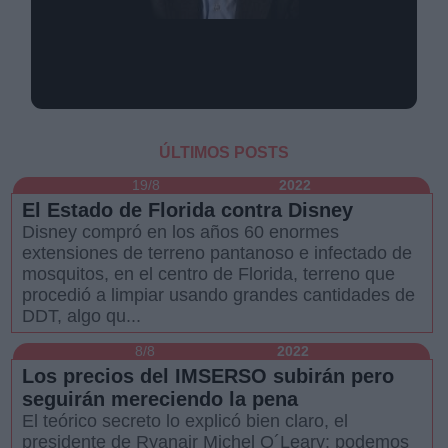
Ignacio Vasallo
Columnista (74 Artículos)
Derechos:
ÚLTIMOS POSTS
19/8
2022
link
El Estado de Florida contra Disney
Información adicional
Disney compró en los años 60 enormes
link
extensiones de terreno pantanoso e infectado de
mosquitos, en el centro de Florida, terreno que
procedió a limpiar usando grandes cantidades de
DDT, algo qu...
8/8
2022
Los precios del IMSERSO subirán pero
seguirán mereciendo la pena
El teórico secreto lo explicó bien claro, el
presidente de Ryanair Michel O´Leary: podemos