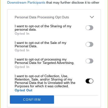
Downstream Participants
that may further disclose it to other
poniente y de levante, han creado el ecosistema
third parties.
en el...
Personal Data Processing Opt Outs
23/6
2022
Un verano de caos que en España
I want to opt-out of the Sharing of my
funciona bien
personal data.
Opted In
Luego vienen las informaciones negativas. Desde
que ha empezado de verdad la temporada
I want to opt-out of the Sale of my
turística ha habido caos en diversos aeropuertos
Personal Data.
tanto de salida como de llegada. En España la
Opted In
Asociación ...
I want to opt-out of processing my
Personal Data for Targeted Advertising.
13/6
2022
Opted In
La nueva temporada de Borgen no está a
la altura de las anteriores
I want to opt-out of Collection, Use,
Como la inmensa isla depende de Dinamarca en
Retention, Sale, and/or Sharing of my
Personal Data that Is Unrelated with the
política exterior y de defensa y sus 56.000
Purposes for which it was collected.
habitantes de los subsidios llegados de
Opted Out
Copenhague, tuvieron que contar con el apoyo
del gobierno danés para to...
CONFIRM