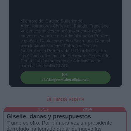
Francisco Javier Velázquez
López
(24 Artículos)
Miembro del Cuerpo Superior de
Administradores Civiles del Estado. Francisco
Velázquez ha desempeñado puestos de la
mayor relevancia en la Administración Pública
Derechos:
española. Destacamos dos Secretario General
para la Administración Pública y Director
General de la Policía y de la Guardia Civil.En
link
los últimos años ha sido Secretario General del
Centro Latinoamericano de Administración
Información adicional
para el Desarrollo(CLAD).
link
FJVelázquez@lahoradigital.com
ÚLTIMOS POSTS
30/12
2024
Giselle, danas y presupuestos
Trump es otro. Por primera vez un presidente
derrotado ha logrado ganar de nuevo las