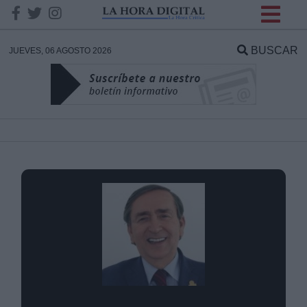
INFORMACION SOBRE LA
PROTECCIÓN DE TUS
BUSCAR
JUEVES, 06 AGOSTO 2026
DATOS
Responsable:
Finalidad:
Datos tratados:
Legitimación:
Destinatarios: