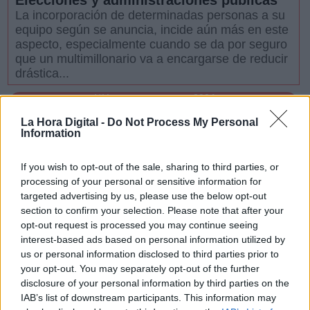
Elecciones y administraciones públicas
La incorporación de determinadas personas a su
equipo según se anuncia, incide aún más en este
aspecto, especialmente cuando se da por seguro
que un multimillonario va a encargarse de reducir
drástica...
4/11
2024
Conteniendo el aliento por las políticas
La Hora Digital -
Do Not Process My Personal
públicas
Information
Cuanto más sofisticada es la gestión pública, más
aparecen en las contiendas electorales
If you wish to opt-out of the sale, sharing to third parties, or
personajes demagogos y de enfoques
processing of your personal or sensitive information for
rudimentarios para dirigir los asuntos públicos.
targeted advertising by us, please use the below opt-out
Los ejemplos se extienden p...
section to confirm your selection. Please note that after your
opt-out request is processed you may continue seeing
19/10
2024
interest-based ads based on personal information utilized by
Instituciones fuertes e inclusivas
us or personal information disclosed to third parties prior to
El cumplimiento de las leyes en el marco de los
your opt-out. You may separately opt-out of the further
principios de universal aplicación es el requisito
disclosure of your personal information by third parties on the
determinante para la diferenciación entre
IAB’s list of downstream participants. This information may
instituciones inclusivas (que contienen a todos los