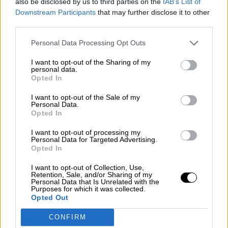
also be disclosed by us to third parties on the
IAB’s List of
ciuda...
Downstream Participants
that may further disclose it to other
third parties.
5/10
2024
Tiempos virtuales y bélicos
Personal Data Processing Opt Outs
El recrudecimiento del conflicto de Israel y
Oriente Medio, que nos acompaña desde la
I want to opt-out of the Sharing of my
finalización de la segunda guerra mundial, llena
personal data.
Opted In
de preocupación a los humanos, cuyos análisis
basados en l...
I want to opt-out of the Sale of my
Personal Data.
23/9
2024
Opted In
Selección de funcionarios judiciales
Los procedimientos de selección de los
I want to opt-out of processing my
Personal Data for Targeted Advertising.
funcionarios no son perfectos, incluso es posible
Opted In
afirmar que necesitan de una actualización en
todos los países, pues se han modificado
I want to opt-out of Collection, Use,
Retention, Sale, and/or Sharing of my
escasamente en los últim...
Personal Data that Is Unrelated with the
Purposes for which it was collected.
7/9
2024
Opted Out
Redes sociales y democracia
Para fortalecer la democracia, los Estados
CONFIRM