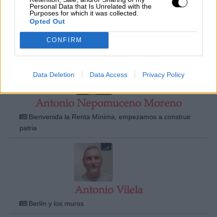
Personal Data that Is Unrelated with the
Purposes for which it was collected.
Opted Out
Antonio Lechuga
CONFIRM
Cambio climático y ciencia
Data Deletion
Data Access
Privacy Policy
Antonio Nepomuceno Moreno
Bienvenida la Renta Mínima, empezamos a construir
patria
Antonio Vilela
Berlín y los muros