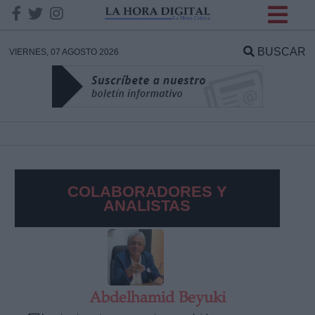
INFORMACION SOBRE LA
PROTECCIÓN DE TUS
BUSCAR
VIERNES, 07 AGOSTO 2026
DATOS
Responsable:
Finalidad:
COLABORADORES Y
Datos tratados:
ANALISTAS
Legitimación:
Destinatarios:
Abdelhamid Beyuki