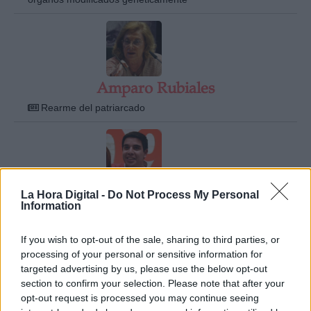
Amparo Rubiales
Rearme del patriarcado
La Hora Digital -
Do Not Process My Personal
André Escobedo Rodas
Information
Los pasos de Ciudadanos hacia ninguna parte...
If you wish to opt-out of the sale, sharing to third parties, or
processing of your personal or sensitive information for
targeted advertising by us, please use the below opt-out
section to confirm your selection. Please note that after your
opt-out request is processed you may continue seeing
Andrés Solimano