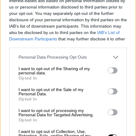
interest-based ads based on personal information utilized by
"Los poderes públicos deberían asignar muchos más
us or personal information disclosed to third parties prior to
recursos al arte y la cultura de lo que hacen ahora"
your opt-out. You may separately opt-out of the further
disclosure of your personal information by third parties on the
IAB’s list of downstream participants. This information may
also be disclosed by us to third parties on the
IAB’s List of
Downstream Participants
that may further disclose it to other
third parties.
Ángel Fernández Homar
Personal Data Processing Opt Outs
Depende de nosotros
I want to opt-out of the Sharing of my
personal data.
Opted In
I want to opt-out of the Sale of my
Personal Data.
Anna Balletbò
Opted In
Una guerra civil de 13 años resuelta, en apariencia, en
I want to opt-out of processing my
13 días
Personal Data for Targeted Advertising.
Opted In
I want to opt-out of Collection, Use,
Retention, Sale, and/or Sharing of my