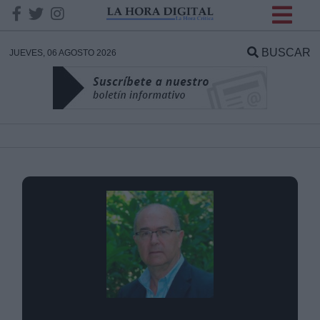
INFORMACION SOBRE LA
PROTECCIÓN DE TUS
BUSCAR
JUEVES, 06 AGOSTO 2026
DATOS
Responsable:
Finalidad:
Datos tratados:
Legitimación:
Destinatarios: