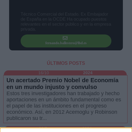
Fernando Ballestero
(8 Artículos)
Técnico Comercial del Estado. Ex Embajador
de España en la OCDE Ha ocupado puestos
relevantes en el sector público y en la empresa
privada.
Derechos:
fernando.ballestero@lhd.es
link
ÚLTIMOS POSTS
Información adicional
link
16/10
2024
Un acertado Premio Nobel de Economía
en un mundo injusto y convulso
Estos tres investigadores han trabajado y hecho
aportaciones en un ámbito fundamental como es
el papel de las instituciones en el progreso
económico. Así, en 2012 Acemoglu y Robinson
publicaron su tr...
22/5
2024