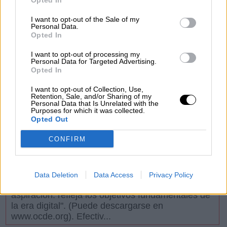
Opted In
importante: la regulación, desde el punto de vista
de la ética, de los nuevos avances. Un ejemplo
I want to opt-out of the Sale of my
destacado en el cam...
Personal Data.
Opted In
22/1
2024
La Ciencia y la Tecnología y su papel en
I want to opt-out of processing my
Personal Data for Targeted Advertising.
las decisiones políticas (I)
Opted In
Otra cuestión es que al no ser las evidencias
científicas verdades absolutas e inamovibles y
I want to opt-out of Collection, Use,
Retention, Sale, and/or Sharing of my
estar sujetas a posible modificaciones por nuevas
Personal Data that Is Unrelated with the
evidencias posteriores, muchos utilizan en su
Purposes for which it was collected.
Opted Out
interés las...
10/1
2023
CONFIRM
Las personas primero en la
Transformación Digital
Como dice el propio documento, "las personas
Data Deletion
Data Access
Privacy Policy
primero es más que un eslogan o una mera
aspiración: refleja los objetivos fundamentales de
la era digital". (Puede descargarse en
www.ocde.org). Efectiv...