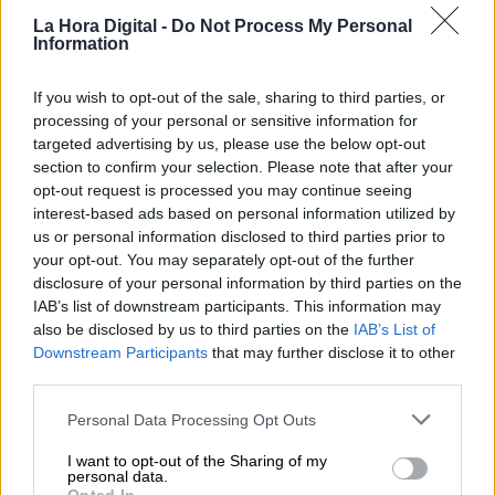
La inclusión financiera y la brecha digital
La Hora Digital -
Do Not Process My Personal
El último ejemplo de ello es el Informe presentado
Information
por el Defensor del Pueblo hace unos días que
lleva por título: "Retos de la inclusión financiera.
If you wish to opt-out of the sale, sharing to third parties, or
Servicios bancarios y personas vulnerables".
processing of your personal or sensitive information for
Como...
targeted advertising by us, please use the below opt-out
section to confirm your selection. Please note that after your
21/3
2024
opt-out request is processed you may continue seeing
El desarrollo tecnológico en una
interest-based ads based on personal information utilized by
democracia algo crispada
us or personal information disclosed to third parties prior to
Por ello, la lectura de las noticias sobre los casos
your opt-out. You may separately opt-out of the further
de corrupción más actuales, y las polémicas y
disclosure of your personal information by third parties on the
muy divergentes opiniones expresadas por
IAB’s list of downstream participants. This information may
nuestros dirigentes políticos y algunos
also be disclosed by us to third parties on the
IAB’s List of
comunicadores, me ha...
Downstream Participants
that may further disclose it to other
third parties.
25/1
2024
La Ciencia y la Tecnología y su papel en
Personal Data Processing Opt Outs
las decisiones políticas (II)
Al mismo tiempo, deben de ser activos en una
I want to opt-out of the Sharing of my
personal data.
cuestión que cada vez está siendo más