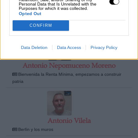
Personal Data that Is Unrelated with the
Purposes for which it was collected.
Opted Out
Antonio Lechuga
CONFIRM
Cambio climático y ciencia
Data Deletion
Data Access
Privacy Policy
Antonio Nepomuceno Moreno
Bienvenida la Renta Mínima, empezamos a construir
patria
Antonio Vilela
Berlín y los muros