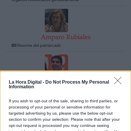
Amparo Rubiales
Rearme del patriarcado
La Hora Digital -
Do Not Process My Personal
André Escobedo Rodas
Information
Los pasos de Ciudadanos hacia ninguna parte...
If you wish to opt-out of the sale, sharing to third parties, or
processing of your personal or sensitive information for
targeted advertising by us, please use the below opt-out
section to confirm your selection. Please note that after your
opt-out request is processed you may continue seeing
Andrés Solimano