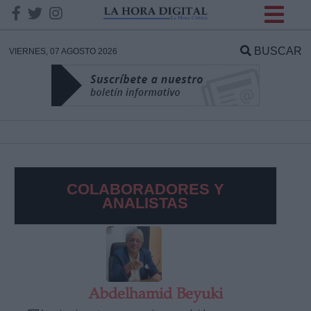
INFORMACION SOBRE LA
PROTECCIÓN DE TUS
BUSCAR
VIERNES, 07 AGOSTO 2026
DATOS
Responsable:
Finalidad:
COLABORADORES Y
Datos tratados:
ANALISTAS
Legitimación:
Destinatarios:
Abdelhamid Beyuki