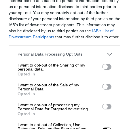
interest-based ads based on personal information utilized by
"Los poderes públicos deberían asignar muchos más
us or personal information disclosed to third parties prior to
recursos al arte y la cultura de lo que hacen ahora"
your opt-out. You may separately opt-out of the further
disclosure of your personal information by third parties on the
IAB’s list of downstream participants. This information may
also be disclosed by us to third parties on the
IAB’s List of
Downstream Participants
that may further disclose it to other
third parties.
Ángel Fernández Homar
Personal Data Processing Opt Outs
Depende de nosotros
I want to opt-out of the Sharing of my
personal data.
Opted In
I want to opt-out of the Sale of my
Personal Data.
Anna Balletbò
Opted In
Una guerra civil de 13 años resuelta, en apariencia, en
I want to opt-out of processing my
13 días
Personal Data for Targeted Advertising.
Opted In
I want to opt-out of Collection, Use,
Retention, Sale, and/or Sharing of my