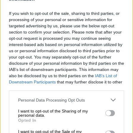
licitación del contrato de servicios de inicio de
explotación comercial en líneas de Alta Velocidad,
If you wish to opt-out of the sale, sharing to third parties, or
que habilita el ...
processing of your personal or sensitive information for
targeted advertising by us, please use the below opt-out
2/8
2021
section to confirm your selection. Please note that after your
Cataluña pedirá 56 traspasos en la
opt-out request is processed you may continue seeing
Comisión Bilateral con el Gobierno
interest-based ads based on personal information utilized by
central
us or personal information disclosed to third parties prior to
La gestión de los fondos europeos se debatirá en
your opt-out. You may separately opt-out of the further
una Conferencia Sectorial presidida por la
disclosure of your personal information by third parties on the
ministra de Hacienda, María Jesús Montero, junto
IAB’s list of downstream participants. This information may
a todas las Comunidades Autónomas aunque aún
also be disclosed by us to third parties on the
IAB’s List of
no se ha confi...
Downstream Participants
that may further disclose it to other
third parties.
30/7
2021
Un informe del CDC estadounidense
Personal Data Processing Opt Outs
alerta de la alta capacidad de infectar la
Covid-19 de las personas vacunadas
I want to opt-out of the Sharing of my
personal data.
El documento, revelado por The New York Times
Opted In
y The Washington Post recalca la facilidad de
transmisión de la variante delta del coronavirus y
I want to opt-out of the Sale of my