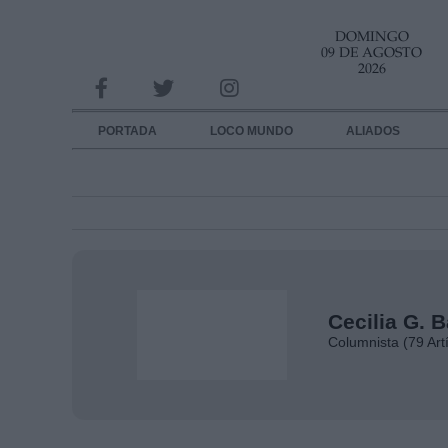
DOMINGO
INFORMACION SOBRE LA PROTECCIÓN DE TUS DATOS
09 DE AGOSTO
2026
Responsable:
Finalidad:
PORTADA
LOCO MUNDO
ALIADOS
Datos tratados:
Legitimación:
Destinatarios:
Derechos:
Cecilia G. 
link
Columnista (79 Art
Información adicional
link