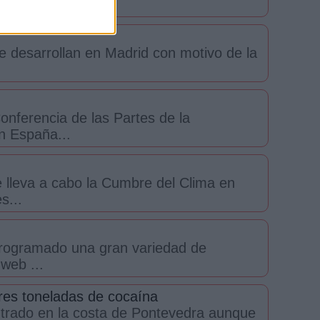
e desarrollan en Madrid con motivo de la
onferencia de las Partes de la
n España...
lleva a cabo la Cumbre del Clima en
s...
programado una gran variedad de
web ...
tres toneladas de cocaína
ntrado en la costa de Pontevedra aunque