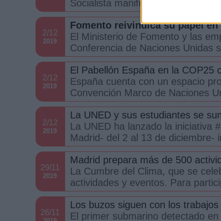
Socialista manifiesta su firme com
Fomento reivindica su papel en
2/12
El Ministerio de Fomento y las em
2019
Conferencia de Naciones Unidas so
El Pabellón España en la COP25 c
2/12
España cuenta con un espacio prop
2019
Convención Marco de Naciones Un
La UNED y sus estudiantes se su
2/12
La UNED ha lanzado la iniciativa
2019
Madrid- del 2 al 13 de diciembre-
Madrid prepara más de 500 activi
29/11
La Cumbre del Clima, que se cele
2019
actividades y eventos. Para partic
Los buzos siguen con los trabajos 
26/11
El primer submarino detectado en 
2019