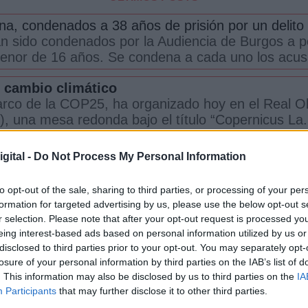
na, condenados a 38 años de prisión por un delito
an sido condenados por la Audiencia de Burgos a
menor de 16 años. Se condena a cada uno los acus
l cambio climático
arco de la COP25, ha organizado hoy en el Real Ob
), una mesa redonda bajo el título “Copernicus La.
os derechos de las mujeres es el gran
reto de l
gital -
Do Not Process My Personal Information
inistra de la Presidencia, Relaciones con las Cort
io sobre la promoción de los derechos de las muj..
to opt-out of the sale, sharing to third parties, or processing of your per
formation for targeted advertising by us, please use the below opt-out s
ncendio de Montornès del Vallès
r selection. Please note that after your opt-out request is processed y
vacuando a las personas que se encuentran a 500
eing interest-based ads based on personal information utilized by us or
de una empresa de Montornès del Vallès (Barcelona).
disclosed to third parties prior to your opt-out. You may separately opt-
losure of your personal information by third parties on the IAB’s list of
es de los expertos en la COP25
. This information may also be disclosed by us to third parties on the
IA
, ha participado a primera hora de este martes en 
Participants
that may further disclose it to other third parties.
Neubauer. Al tomar la palabra, ha reivi...