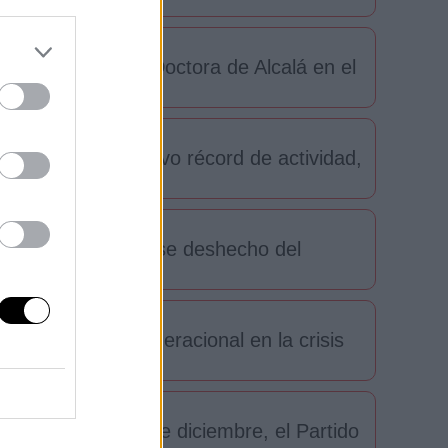
chado y el CEIP Doctora de Alcalá en el
 noviembre un nuevo récord de actividad,
icía
esinato y de haberse deshecho del
...
Justicia intergeneracional en la crisis
capacidad, hoy 3 de diciembre, el Partido