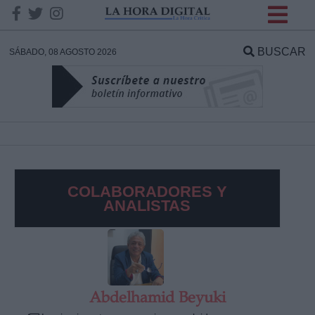
INFORMACION SOBRE LA
PROTECCIÓN DE TUS
BUSCAR
SÁBADO, 08 AGOSTO 2026
DATOS
Responsable:
Finalidad:
COLABORADORES Y
Datos tratados:
ANALISTAS
Legitimación:
Destinatarios:
Abdelhamid Beyuki