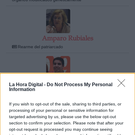
Amparo Rubiales
Rearme del patriarcado
La Hora Digital -
Do Not Process My Personal
André Escobedo Rodas
Information
Los pasos de Ciudadanos hacia ninguna parte...
If you wish to opt-out of the sale, sharing to third parties, or
processing of your personal or sensitive information for
targeted advertising by us, please use the below opt-out
section to confirm your selection. Please note that after your
opt-out request is processed you may continue seeing
Andrés Solimano