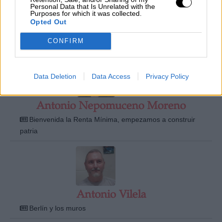
Personal Data that Is Unrelated with the
Purposes for which it was collected.
Opted Out
Antonio Lechuga
CONFIRM
Cambio climático y ciencia
Data Deletion
Data Access
Privacy Policy
Antonio Nepomuceno Moreno
Bienvenida la Renta Mínima, empezamos a construir
patria
Antonio Vilela
Berlín y los muros