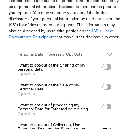
interest-based ads based on personal information utilized by
"Los poderes públicos deberían asignar muchos más
us or personal information disclosed to third parties prior to
recursos al arte y la cultura de lo que hacen ahora"
your opt-out. You may separately opt-out of the further
disclosure of your personal information by third parties on the
IAB’s list of downstream participants. This information may
also be disclosed by us to third parties on the
IAB’s List of
Downstream Participants
that may further disclose it to other
third parties.
Ángel Fernández Homar
Personal Data Processing Opt Outs
Depende de nosotros
I want to opt-out of the Sharing of my
personal data.
Opted In
I want to opt-out of the Sale of my
Personal Data.
Anna Balletbò
Opted In
Una guerra civil de 13 años resuelta, en apariencia, en
I want to opt-out of processing my
13 días
Personal Data for Targeted Advertising.
Opted In
I want to opt-out of Collection, Use,
Retention, Sale, and/or Sharing of my