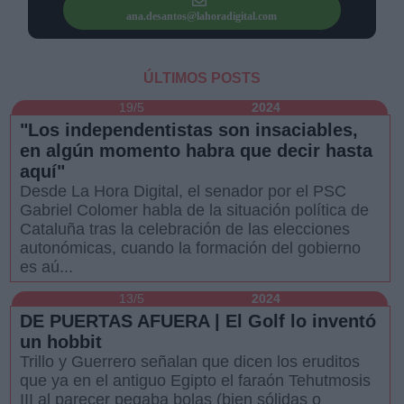
ana.desantos@lahoradigital.com
ÚLTIMOS POSTS
19/5
2024
Derechos:
"Los independentistas son insaciables,
en algún momento habra que decir hasta
aquí"
link
Desde La Hora Digital, el senador por el PSC
Información adicional
Gabriel Colomer habla de la situación política de
link
Cataluña tras la celebración de las elecciones
autonómicas, cuando la formación del gobierno
es aú...
13/5
2024
DE PUERTAS AFUERA | El Golf lo inventó
un hobbit
Trillo y Guerrero señalan que dicen los eruditos
que ya en el antiguo Egipto el faraón Tehutmosis
III al parecer pegaba bolas (bien sólidas o