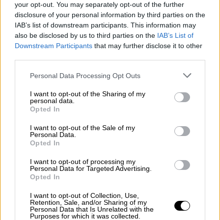
Masters de Augusta
your opt-out. You may separately opt-out of the further
"Lo difícil que es encontrar entradas para ver el
disclosure of your personal information by third parties on the
Masters, por las que se han llegado a pagar en
IAB’s list of downstream participants. This information may
reventa 17.000 dólares por toda la semana",
also be disclosed by us to third parties on the
IAB’s List of
afirma Trillo, que explica que "la reventa está
Downstream Participants
that may further disclose it to other
prohibida y...
third parties.
11/4
2024
Personal Data Processing Opt Outs
De puertas Afuera | Masters de Augusta
La Hora Digital acude en directo a uno de los
I want to opt-out of the Sharing of my
personal data.
torneos de golf más importantes del mundo.
Opted In
Isabel Trillo habla desde su "desk" en el Masters
de Augusta que los entresijos del evento. La
I want to opt-out of the Sale of my
periodista le cu...
Personal Data.
Opted In
8/4
2024
I want to opt-out of processing my
¿QUÉ ESTÁ PASANDO EN EL MUNDO? |
Personal Data for Targeted Advertising.
Búnkeres, centros de coordinación y
Opted In
comuniación
I want to opt-out of Collection, Use,
Frutos afirma que "hay toda una tradición de
Retention, Sale, and/or Sharing of my
bunkerizar la dirección de la guerra" y habla del
Personal Data that Is Unrelated with the
Purposes for which it was collected.
búnker en el que murió Hitler. Para el primer jefe