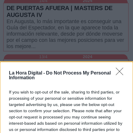
14/4
2024
DE PUERTAS AFUERA | MASTERS DE
AUGUSTA IV
En Augusta, lo más importante es conseguir una
Guía del Espectador, en la que aparece toda la
información relevante, desde por dónde moverse
por el campo con las mejores posiciones para ver
los mejore...
13/4
2024
DE PUERTAS AFUERA | Masters de
Augusta III
La Hora Digital -
Do Not Process My Personal
La Hora Digital acude en directo a uno de los
Information
torneos de golf más importantes del mundo.
Isabel Trillo habla desde su "desk" en el Masters
If you wish to opt-out of the sale, sharing to third parties, or
de Augusta de los entresijos del evento. La
processing of your personal or sensitive information for
periodista le cue...
targeted advertising by us, please use the below opt-out
section to confirm your selection. Please note that after your
12/4
2024
opt-out request is processed you may continue seeing
DE PUERTAS AFUERA | La "misión
interest-based ads based on personal information utilized by
imposible" de conseguir entradas para el
us or personal information disclosed to third parties prior to