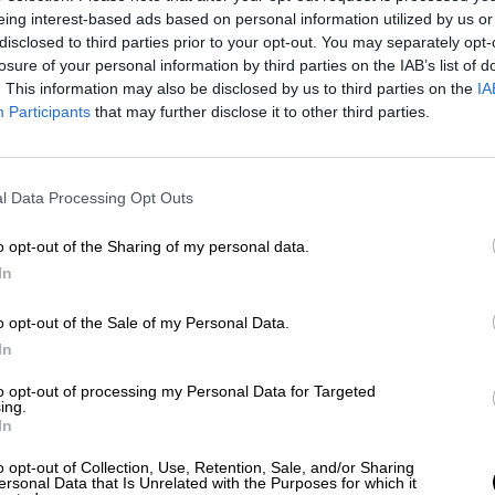
muertos. Este recrudecimiento de hostilidades
eing interest-based ads based on personal information utilized by us or
agrava la ya frágil estabilidad de una región ...
disclosed to third parties prior to your opt-out. You may separately opt-
losure of your personal information by third parties on the IAB’s list of
. This information may also be disclosed by us to third parties on the
IA
PROGRAMA: DALE AL PLAY
Participants
that may further disclose it to other third parties.
l Data Processing Opt Outs
o opt-out of the Sharing of my personal data.
In
o opt-out of the Sale of my Personal Data.
In
to opt-out of processing my Personal Data for Targeted
ing.
In
o opt-out of Collection, Use, Retention, Sale, and/or Sharing
OPINIONES TRANSCEDENTES
ersonal Data that Is Unrelated with the Purposes for which it