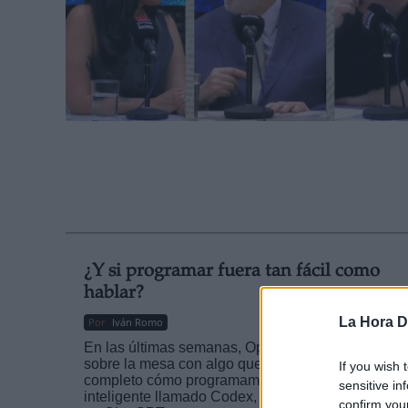
¿Y si programar fuera tan fácil como
hablar?
La Hora Di
Por
Iván Romo
En las últimas semanas, OpenAI ha dado un golp
sobre la mesa con algo que podría cambiar por
If you wish 
completo cómo programamos, un nuevo agente
sensitive in
inteligente llamado Codex, integrado directament
confirm you