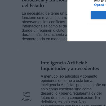
Burocracia y funcionamiento
was col
Opted 
del Estado
La necesidad de tener un Estado que
funcione se revela nítidamente cuando
observamos los conflictos
Francis
Javier
internacionales como el de Siria,
Velázqu
donde un régimen dictatorial que ya
López
duraba más de cincuenta años se ha
desmoronado en menos de dos ...
Inteligencia Artificial:
Inquietudes y antecedentes
A menudo leo artículos y comento
opiniones en torno a este tema,
Inteligencia Artificial, pues me atañe n
solo como escritora sino como
María
desarrollo ¿bueno/regular/malo? del
Pérez
futuro de nuestra comunicación. En
Herrero
definitiva, es solo eso. Nos