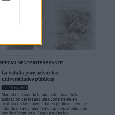
SPECIALMENTE INTERESANTE
La batalla para salvar las
universidades públicas
Por
Ricardo Peña
Madrid está siendo la punta de lanza en la
aplicación del ideario ultra consistente en
acabar con las universidades públicas, pero se
trata de un movimiento mucho más amplio, que
podría afectar en el futuro a todas las