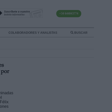
+34 644043774
COLABORADORES Y ANALISTAS
BUSCAR
es
 por
minadas
el
Félix
iones