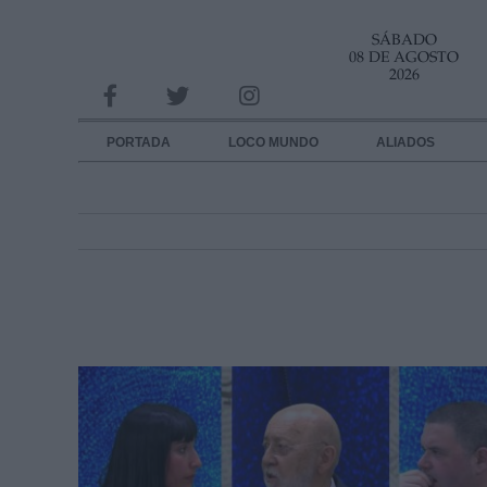
SÁBADO
INFORMACION SOBRE LA PROTECCIÓN DE TUS DATOS
08 DE AGOSTO
2026
Responsable:
Finalidad:
PORTADA
LOCO MUNDO
ALIADOS
Datos tratados:
Legitimación:
Destinatarios:
Derechos:
link
Información adicional
link