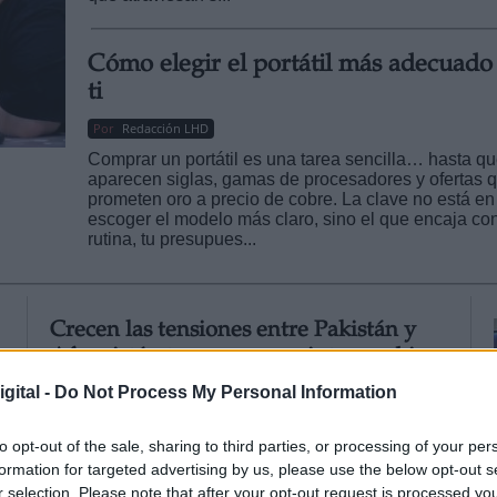
Cómo elegir el portátil más adecuado
ti
Por
Redacción LHD
Comprar un portátil es una tarea sencilla… hasta q
aparecen siglas, gamas de procesadores y ofertas 
prometen oro a precio de cobre. La clave no está en
escoger el modelo más claro, sino el que encaja con
rutina, tu presupues...
Crecen las tensiones entre Pakistán y
Afganistán tras un nuevo intercambio
de ataques
gital -
Do Not Process My Personal Information
Por
Pedro Fuentetaja
e
to opt-out of the sale, sharing to third parties, or processing of your per
El 28 de diciembre de 2024, el gobierno talibán de
Afganistán respondió con ofensivas fronterizas a
formation for targeted advertising by us, please use the below opt-out s
e
bombardeos paquistaníes que causaron 46 civiles
r selection. Please note that after your opt-out request is processed y