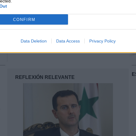
lected.
Out
A RAFAEL DE LEÓN
Por
Alberto Morate
CONFIRM
...
co
ez
Data Deletion
Data Access
Privacy Policy
E
REFLEXIÓN RELEVANTE
o