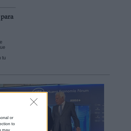
 para
ue
que
 tu
sonal or
ection to
ou may